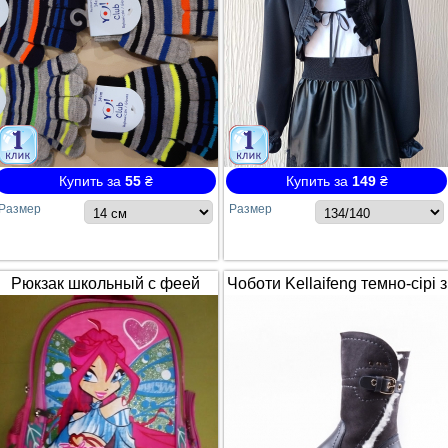
Купить за
55
₴
Купить за
149
₴
Размер
Размер
Рюкзак школьный с феей
Чоботи Kellaifeng темно-сірі з
Winx / Винкс
білим хутром і ремінцем