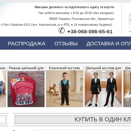
Перейти к
Магазин дитячого та підліткового одягу та взуття
Час роботи магазину з 9:00 до 18:00 (без вихідних)
основному
39600 Україна, Полтавська обл., Кременчук
содержанию
-т.Лесі Українки 61/2 (зуп. Керченская, р-н АТБ, в 14-поверховому будинку)
✆
+
38-068-086-65-61
РАСПРОДАЖА
ОТЗЫВЫ
ДОСТАВКА И ОП
кою
Рюкзак шкільний для
Класичний костюм,
Шкільний костюм для
Шкі
ва,
дівчинки "Братс",
чорний з сіро-білими
дівчинки, трійка
р
червоний, плащівка
вставками (жилетка +
056656
штани)
КУПИТЬ В ОДИН К