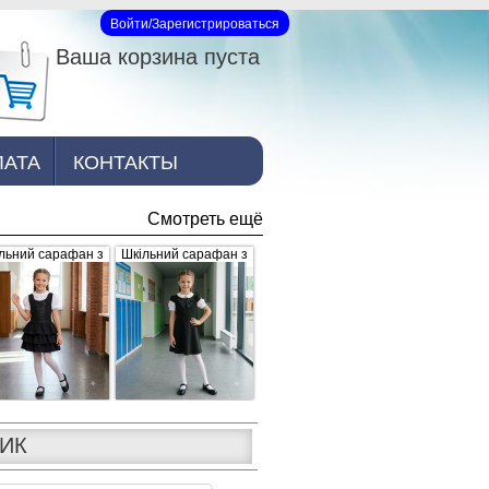
Войти/Зарегистрироваться
Вход на сайт
Ваша корзина пуста
ЛАТА
КОНТАКТЫ
Смотреть ещё
льний сарафан з
Шкільний сарафан з
юшами, чорний
брошкою, чорний
ЛИК