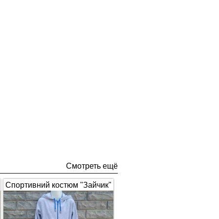
Смотреть ещё
Спортивний костюм "Зайчик"
з вушками, сірий з синім 1672
(арт.326)