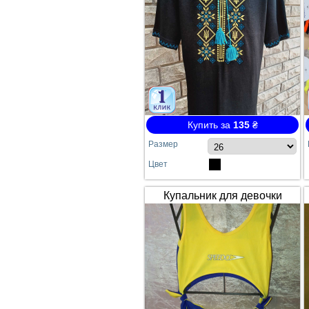
Купить за
135
₴
Размер
Цвет
Купальник для девочки
SPEEDO жёлто-синий
сдельный №64