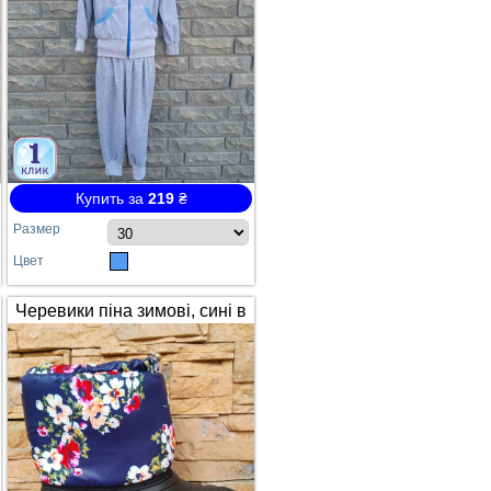
Купить за
219
₴
Размер
Цвет
Черевики піна зимові, сині в
квітах