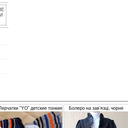
НЕ
И
Перчатки "YO" детские тонкие
Болеро на зав'язці, чорне
полосатые
(1653)