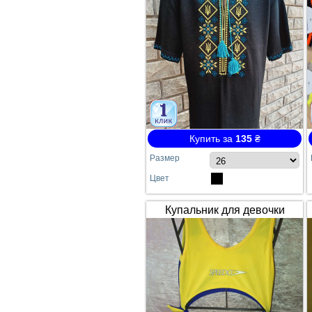
Купить за
135
₴
Размер
Цвет
Купальник для девочки
SPEEDO жёлто-синий
сдельный №64