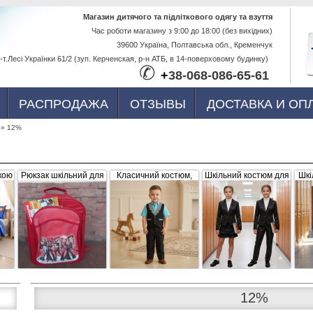
Перейти к
Магазин дитячого та підліткового одягу та взуття
Час роботи магазину з 9:00 до 18:00 (без вихідних)
основному
39600 Україна, Полтавська обл., Кременчук
содержанию
-т.Лесі Українки 61/2 (зуп. Керченская, р-н АТБ, в 14-поверховому будинку)
✆
+
38-068-086-65-61
РАСПРОДАЖА
ОТЗЫВЫ
ДОСТАВКА И ОП
»
12%
кою
Рюкзак шкільний для
Класичний костюм,
Шкільний костюм для
Шкі
ва,
дівчинки "Братс",
чорний з сіро-білими
дівчинки, трійка
р
червоний, плащівка
вставками (жилетка +
056656
штани)
12%