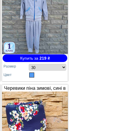
Купить за
219
₴
Размер
Цвет
Черевики піна зимові, сині в
квітах