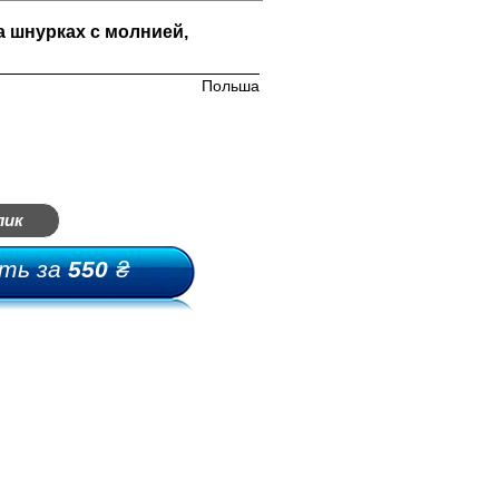
а шнурках с молнией,
Польша
лик
ть за
550
₴