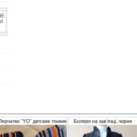
НЕ
И
Перчатки "YO" детские тонкие
Болеро на зав'язці, чорне
полосатые
(1653)