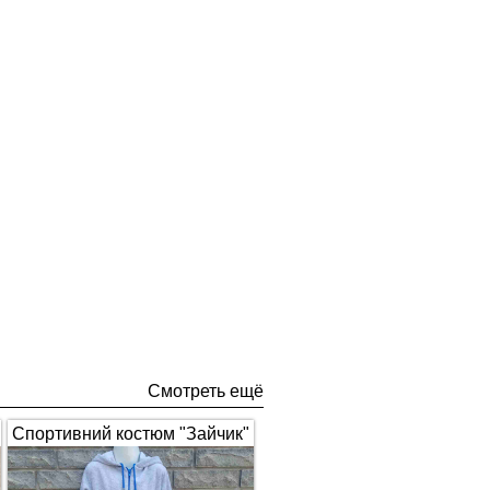
Смотреть ещё
Спортивний костюм "Зайчик"
з вушками, сірий з синім 1672
(арт.326)