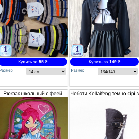
Купить за
55
₴
Купить за
149
₴
Размер
Размер
Рюкзак школьный с феей
Чоботи Kellaifeng темно-сірі з
Winx / Винкс
білим хутром і ремінцем