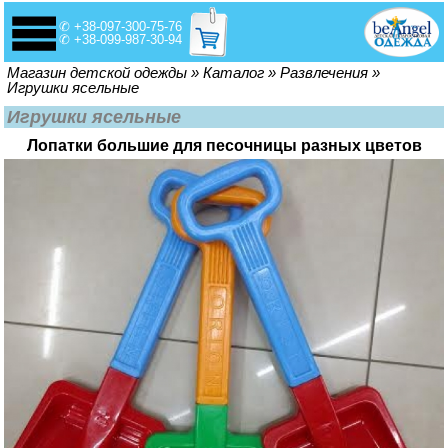
✆ +38-097-300-75-76
✆ +38-099-987-30-94
Вы здесь
Магазин детской одежды
»
Каталог
»
Развлечения
»
Игрушки ясельные
Игрушки ясельные
Лопатки большие для песочницы разных цветов