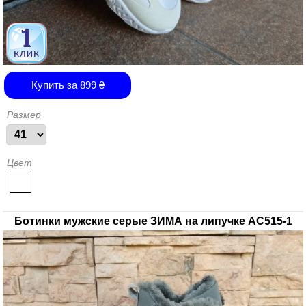
Купить за
899
₴
Размер
Цвет
Ботинки мужские серые ЗИМА на липучке АС515-1