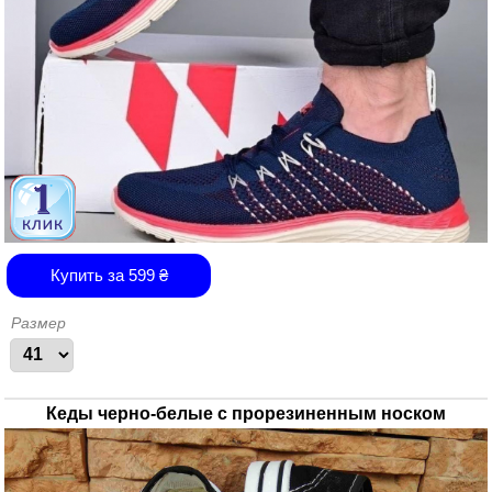
Купить за
599
₴
Размер
Кеды черно-белые с прорезиненным носком