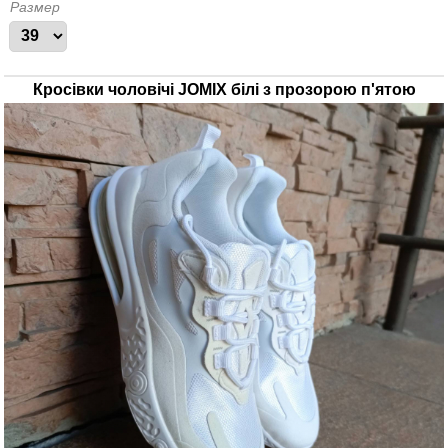
Размер
Кросівки чоловічі JOMIX білі з прозорою п'ятою