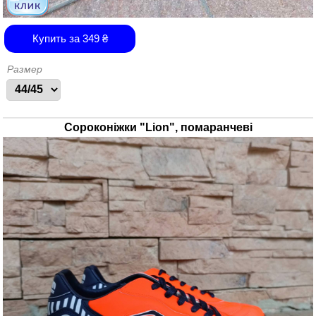
Купить за
349
₴
Размер
Сороконіжки "Lion", помаранчеві