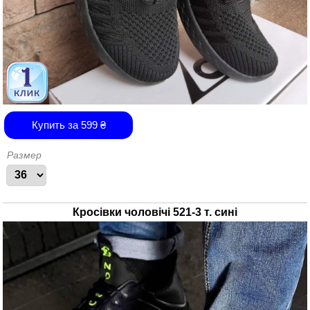
Купить за
599
₴
Размер
Кросівки чоловічі 521-3 т. сині