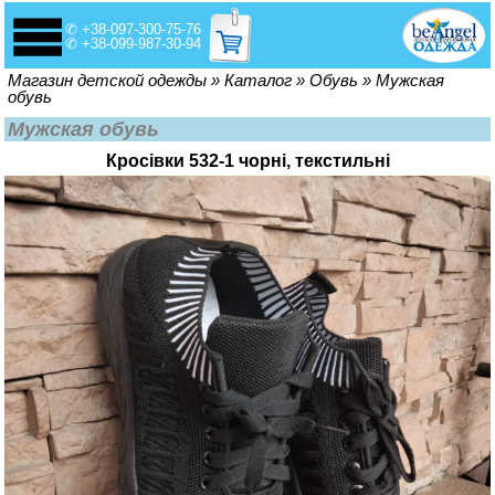
✆ +38-097-300-75-76
✆ +38-099-987-30-94
Вы здесь
Магазин детской одежды
»
Каталог
»
Обувь
»
Мужская
обувь
Мужская обувь
Кросівки 532-1 чорні, текстильні