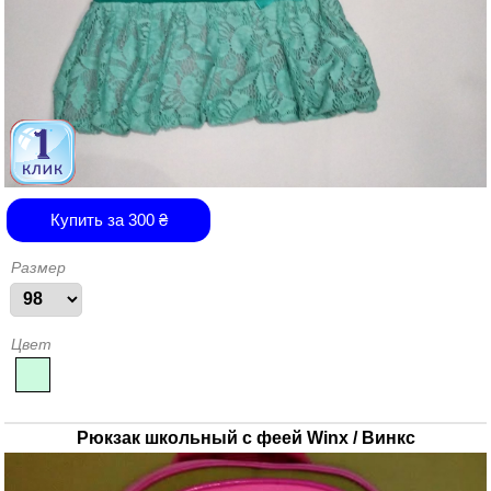
Купить за
300
₴
Размер
Цвет
Рюкзак школьный с феей Winx / Винкс