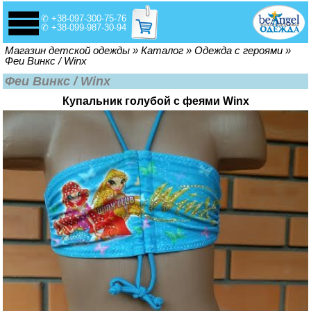
✆ +38-097-300-75-76
✆ +38-099-987-30-94
Вы здесь
Магазин детской одежды
»
Каталог
»
Одежда с героями
»
Феи Винкс / Winx
Феи Винкс / Winx
Купальник голубой с феями Winx