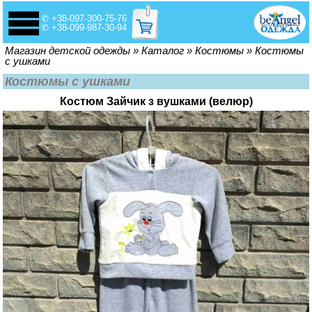
✆ +38-097-300-75-76
✆ +38-099-987-30-94
Вы здесь
Магазин детской одежды
»
Каталог
»
Костюмы
»
Костюмы
с ушками
Костюмы с ушками
Костюм Зайчик з вушками (велюр)