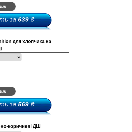
лик
ть за
639
₴
shion для хлопчика на
Ш
лик
ть за
569
₴
рно-коричневі ДШ