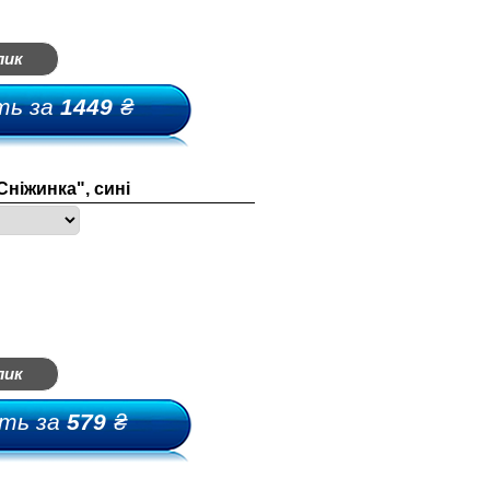
лик
ть за
1449
₴
Сніжинка", сині
лик
ть за
579
₴