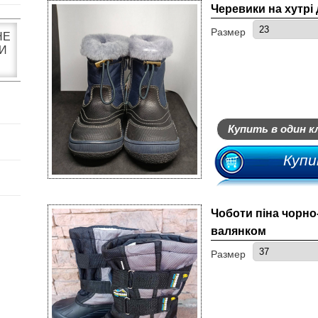
Черевики на хутрі
Размер
НЕ
И
Купить в один к
Купи
Чоботи піна чорно-
валянком
Размер