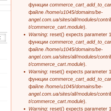
Сообщение об ошибке
функции
commerce_cart_add_to_car
файле
/home/u1045/domains/be-
angel.com.ua/sites/all/modules/cont
t/commerce_cart.module
).
Warning
: reset() expects parameter 1
:
функции
commerce_cart_add_to_car
файле
/home/u1045/domains/be-
Рюкзаки оптом
angel.com.ua/sites/all/modules/cont
Одежда оптом
t/commerce_cart.module
).
Настольные игры
Warning
: reset() expects parameter 1
Обувь оптом
Электронные игрушки
3%
функции
commerce_cart_add_to_car
файле
/home/u1045/domains/be-
Головные уборы оптом
Игрушки ясельные
Игрушки для песочницы
5%
Супермен
angel.com.ua/sites/all/modules/cont
t/commerce_cart.module
).
Интересные подарки
Заводные игрушки
10%
Летачки
Вышиванки черные
Warning
: reset() expects parameter 1