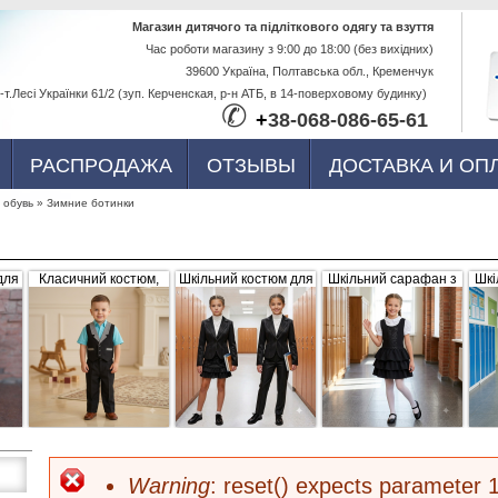
Перейти к
Магазин дитячого та підліткового одягу та взуття
Час роботи магазину з 9:00 до 18:00 (без вихідних)
основному
39600 Україна, Полтавська обл., Кременчук
содержанию
-т.Лесі Українки 61/2 (зуп. Керченская, р-н АТБ, в 14-поверховому будинку)
✆
+
38-068-086-65-61
РАСПРОДАЖА
ОТЗЫВЫ
ДОСТАВКА И ОП
 обувь
»
Зимние ботинки
для
Класичний костюм,
Шкільний костюм для
Шкільний сарафан з
Шкі
,
чорний з сіро-білими
дівчинки, трійка
рюшами, чорний
б
вка
вставками (жилетка +
штани)
Warning
: reset() expects parameter 1