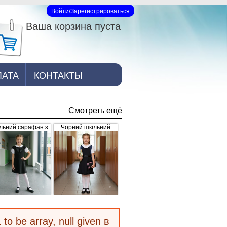
Войти/Зарегистрироваться
Вход на сайт
Ваша корзина пуста
ЛАТА
КОНТАКТЫ
Смотреть ещё
льний сарафан з
Чорний шкільний
рошкою, чорний
сарафан для дівчинки
з рюшками внизу та
завищеним поясом
(арт.398)
 to be array, null given в