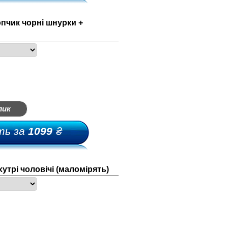
пчик чорні шнурки +
россовки-мыльницы
лепки-мыльницы
ыльницы-босоножки
лик
ьетнамки-мыльницы
ть за
1099
₴
утрі чоловічі (маломірять)