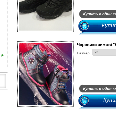
Купить в один к
Купи
Черевики зимові "
Размер
9 ₴
Купить в один к
Купи