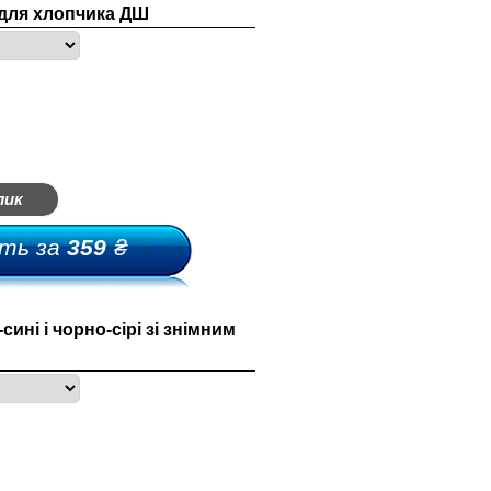
 для хлопчика ДШ
лик
ть за
359
₴
сині і чорно-сірі зі знімним