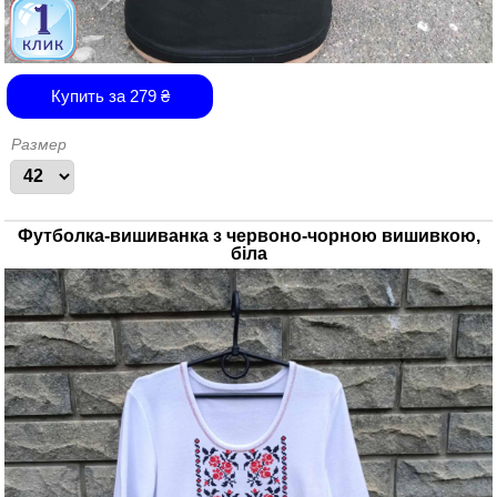
Купить за
279
₴
Размер
Футболка-вишиванка з червоно-чорною вишивкою,
біла