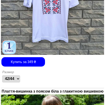
Купить за
349
₴
Размер
Плаття-вишинка з поясом біла з глакитною вишивкою