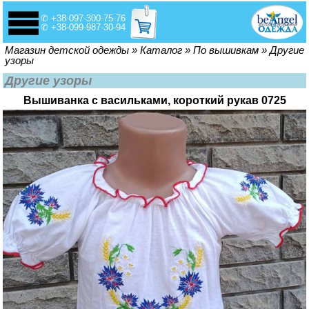
✆ +38-097-300-75-76
✆ +38-099-987-30-94
Вы здесь
Магазин детской одежды
»
Каталог
»
По вышивкам
»
Другие
узоры
Другие узоры
Вышиванка с васильками, короткий рукав 0725