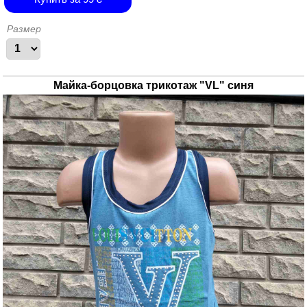
Размер
Майка-борцовка трикотаж "VL" синя