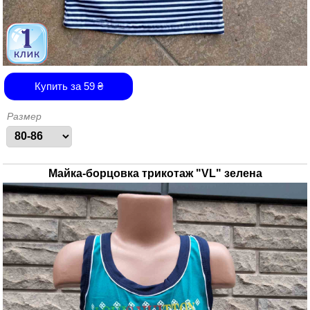
Купить за
59
₴
Размер
Майка-борцовка трикотаж "VL" зелена