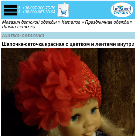
✆ +38-097-300-75-76
✆ +38-099-987-30-94
Вы здесь
Магазин детской одежды
»
Каталог
»
Праздничная одежда
»
Шапка-сеточка
Шапка-сеточка
Шапочка-сеточка красная с цветком и лентами внутри