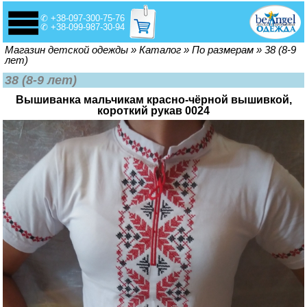
✆ +38-097-300-75-76
✆ +38-099-987-30-94
Вы здесь
Магазин детской одежды
»
Каталог
»
По размерам
»
38 (8-9
лет)
38 (8-9 лет)
Вышиванка мальчикам красно-чёрной вышивкой,
короткий рукав 0024