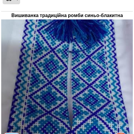
Вишиванка традиційна ромби синьо-блакитна