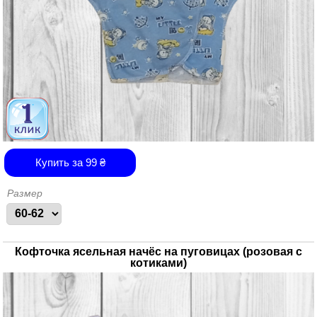
Купить за
99
₴
Размер
Кофточка ясельная начёс на пуговицах (розовая с
котиками)