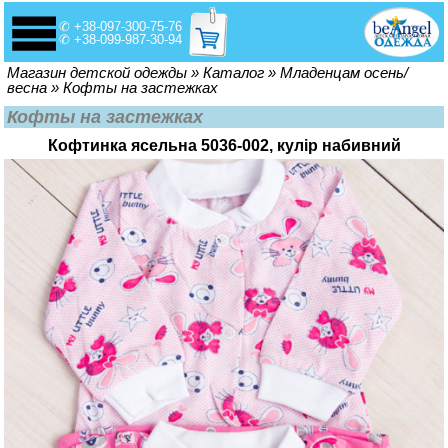
✆ +38-097-300-75-76
✆ +38-099-987-30-94
Вы здесь
Магазин детской одежды
»
Каталог
»
Младенцам осень/
весна
»
Кофты на застежках
Кофты на застежках
Кофтинка ясельна 5036-002, кулір набивний