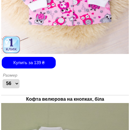
Купить за
139
₴
Размер
Кофта велюрова на кнопках, біла