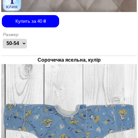
Купить за
40
₴
Размер
Сорочечка ясельна, кулір