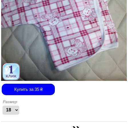
Купить за
35
₴
Размер
››
Страницы