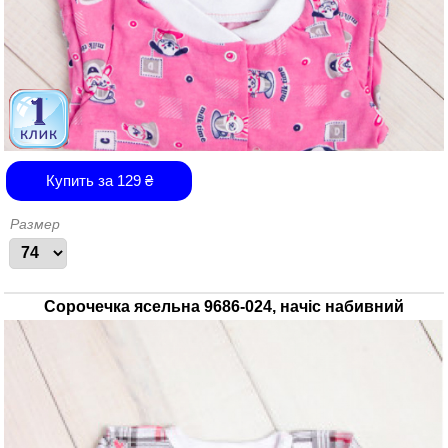
Купить за
129
₴
Размер
Сорочечка ясельна 9686-024, начіс набивний