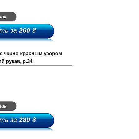
лик
ть за
260
₴
с черно-красным узором
й рукав, р.34
лик
ть за
280
₴