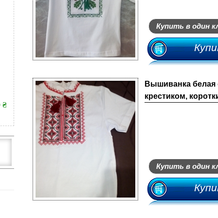
Купить в один к
Купи
Вышиванка белая 
крестиком, коротки
9 ₴
Купить в один к
Купи