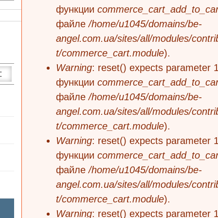
Сообщение об ошибке
функции
commerce_cart_add_to_car
файле
/home/u1045/domains/be-
angel.com.ua/sites/all/modules/cont
t/commerce_cart.module
).
Warning
: reset() expects parameter 1
:
функции
commerce_cart_add_to_car
файле
/home/u1045/domains/be-
Рюкзаки оптом
angel.com.ua/sites/all/modules/cont
Одежда оптом
t/commerce_cart.module
).
Настольные игры
Warning
: reset() expects parameter 1
Обувь оптом
Электронные игрушки
3%
функции
commerce_cart_add_to_car
файле
/home/u1045/domains/be-
Головные уборы оптом
Игрушки ясельные
Игрушки для песочницы
5%
Супермен
angel.com.ua/sites/all/modules/cont
t/commerce_cart.module
).
Интересные подарки
Заводные игрушки
10%
Летачки
Вышиванки черные
Warning
: reset() expects parameter 1