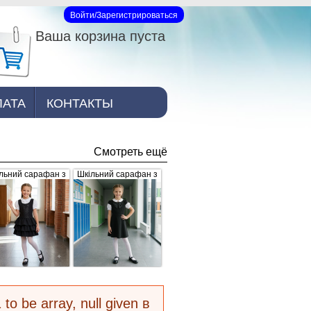
Войти/Зарегистрироваться
Вход на сайт
Ваша корзина пуста
ЛАТА
КОНТАКТЫ
Смотреть ещё
льний сарафан з
Шкільний сарафан з
юшами, чорний
брошкою, чорний
 to be array, null given в