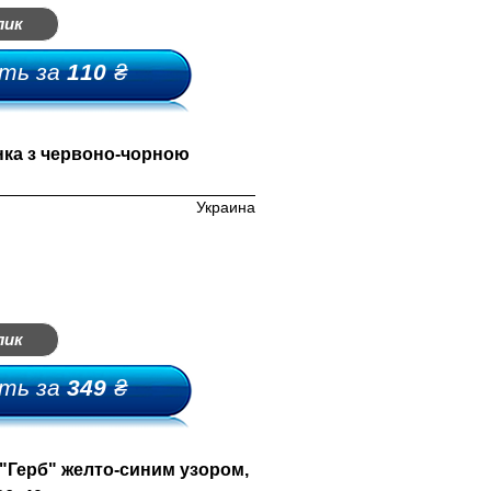
лик
ть за
110
₴
ка з червоно-чорною
Украина
лик
ть за
349
₴
"Герб" желто-синим узором,