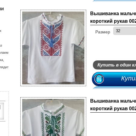
Джинсовые штаны
Юбки
Дутики
Кроссовки
Шлепанцы
Шлепанцы
ли
Вышиванка мальчи
короткий рукав 00
Спортивные штаны
Туфли
Мыльницы
К
х
Размер
Ш
аш
елаем
М
ка,
Купить в один к
лядит
В
Купи
Вышиванка мальчи
И
короткий рукав 00