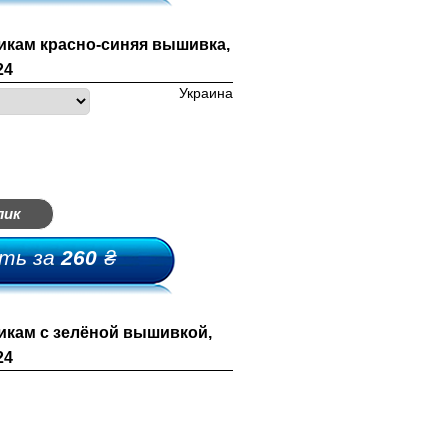
кам красно-синяя вышивка,
24
россовки-мыльницы
Украина
лепки-мыльницы
ыльницы-босоножки
лик
ьетнамки-мыльницы
ть за
260
₴
кам с зелёной вышивкой,
24