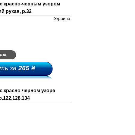
с красно-черным узором
й рукав, р.32
Украина
лик
ть за
265
₴
с красно-черном узоре
р.122,128,134