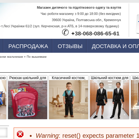
Перейти к
Магазин дитячого та підліткового одягу та взуття
Час роботи магазину з 9:00 до 18:00 (без вихідних)
основному
39600 Україна, Полтавська обл., Кременчук
содержанию
-т.Лесі Українки 61/2 (зуп. Керченская, р-н АТБ, в 14-поверховому будинку)
✆
+
38-068-086-65-61
РАСПРОДАЖА
ОТЗЫВЫ
ДОСТАВКА И ОП
нки мальчикам
»
По вышивкам
кою
Рюкзак шкільний для
Класичний костюм,
Шкільний костюм для
Шкі
ва,
дівчинки "Братс",
чорний з сіро-білими
дівчинки, трійка
р
червоний, плащівка
вставками (жилетка +
056656
штани)
Warning
: reset() expects parameter 1