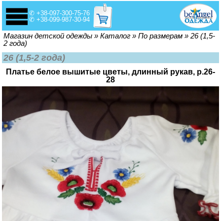
✆ +38-097-300-75-76
✆ +38-099-987-30-94
Вы здесь
Магазин детской одежды
»
Каталог
»
По размерам
»
26 (1,5-
2 года)
26 (1,5-2 года)
Платье белое вышитые цветы, длинный рукав, р.26-
28