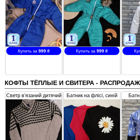
все
Купить за
999
₴
Купить за
999
₴
Ку
КОФТЫ ТЁПЛЫЕ И СВИТЕРА - РАСПРОДАЖА
Светр в'язаний дитячий
Батник на флісі, синій
Батн
1157, Туреччина
синьо