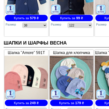
Купить за
579
₴
Купить за
99
₴
Ку
Размер
Размер
Размер
ШАПКИ И ШАРФЫ ВЕСНА
Шапка "Amore" 591Т
Шапка для хлопчика
Шапка "
трикотажна, подвійна
552Т, демі, трикотажна,
зав'яз
подвійна
Купить за
249
₴
Купить за
179
₴
Ку