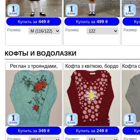
Купить за
449
₴
Купить за
499
₴
Ку
Размер
Размер
Размер
КОФТЫ И ВОДОЛАЗКИ
Реглан з трояндами,
Кофта з квіткою, бордо
Кофта с
мікс кольорів,
арт.104
та
Туреччина арт.112
укор
Купить за
349
₴
Купить за
249
₴
Ку
Размер
Размер
Размер