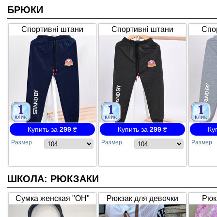
БРЮКИ
Спортивні штани
Спортивні штани
Спо
"SOCCER" А451-2 на
"SOCCER" А451-2 на
"SOCC
гумці, тонкі, т.сині
гумці, тонкі, графіт
гумці
Купить за
299
₴
Купить за
299
₴
Ку
Размер
Размер
Размер
ШКОЛА: РЮКЗАКИ
Сумка женская "OH"
Рюкзак для девочки
Рюк
"Микс" мини