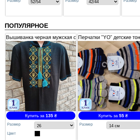
Размер
Размер
Размер
ПОПУЛЯРНОЕ
Вышиванка черная мужская с
Перчатки "YO" детские то
коротким рукавом "Гербы"
полосатые
Купить за
135
₴
Купить за
55
₴
Размер
Размер
Цвет