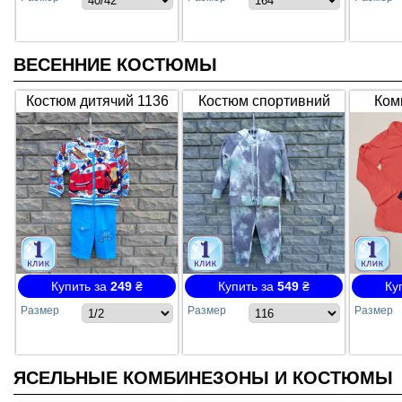
ВЕСЕННИЕ КОСТЮМЫ
Костюм дитячий 1136
Костюм спортивний
Ком
,,Маквін" в асортименті
дівчинка
галсту
Купить за
249
₴
Купить за
549
₴
Ку
Размер
Размер
Размер
ЯСЕЛЬНЫЕ КОМБИНЕЗОНЫ И КОСТЮМЫ