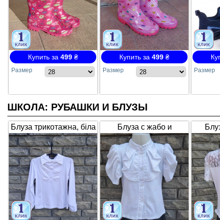
Купить за
499
₴
Купить за
499
₴
Ку
Размер
Размер
Размер
ШКОЛА: РУБАШКИ И БЛУЗЫ
Блуза трикотажна, біла
Блуза с жабо и
Блуз
1618
воланами 0156
гіпю
рук