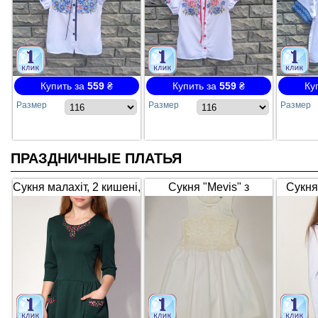
Купить за
559
₴
Купить за
559
₴
Ку
Размер
Размер
Размер
ПРАЗДНИЧНЫЕ ПЛАТЬЯ
Сукня малахіт, 2 кишені,
Сукня "Mevis" з
Сукня
3/4 рукав 2787
мереживом, біла 2615
біла 