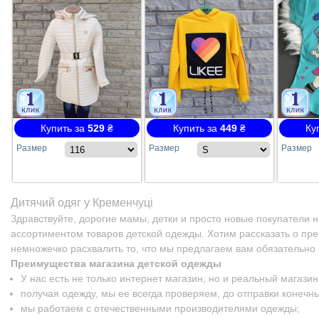
Купить за
529
₴
Купить за
449
₴
Ку
Размер
Размер
Размер
Дитячий одяг у Кременчуці
Здравствуйте, дорогие мамы, детки и просто новые покупатели 
ассортиментом товаров детской одежды. Хотим рассказать о пр
немножечко расхвалить то, что мы предлагаем вам обязательно 
Преимущества магазина детской одежды
У нас есть не только интернет магазин, но и реальный магазин
получая одежду, мы ее всегда проверяем, до отправки конечн
мы работаем с отечественными производителями одежды;