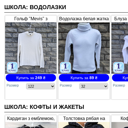
ШКОЛА: ВОДОЛАЗКИ
Гольф "Mevis" з
Водолазка белая жатка
Блуза 
вибитим малюнком
1556
тр
2481, молочний
Купить за
249
₴
Купить за
89
₴
Ку
Размер
Размер
Размер
ШКОЛА: КОФТЫ И ЖАКЕТЫ
Кардиган з емблемою,
Толстовка рябая на
Коф
т.сірий
флисе с оранжевыми
стразам