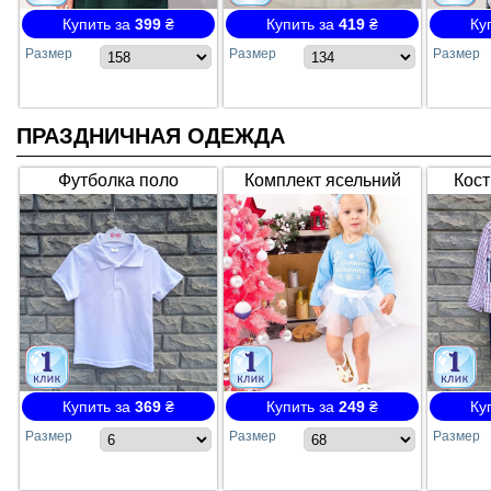
Купить за
399
₴
Купить за
419
₴
Ку
Размер
Размер
Размер
ПРАЗДНИЧНАЯ ОДЕЖДА
Футболка поло
Комплект ясельний
Кост
трикотажна біла,
"Мамина Снежинка"
ш
VRS400, Туреччина
5007-015-33, інтерлок
2
Купить за
369
₴
Купить за
249
₴
Ку
Размер
Размер
Размер