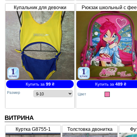
Купальник для девочки
Рюкзак школьный с фее
SPEEDO жёлто-синий
Winx / Винкс
сдельный №64
Купить за
99
₴
Купить за
489
₴
Размер
Цвет
ВИТРИНА
Куртка G8755-1
Толстовка двонитка
Фу
подовжена, бежева
"Likee" жовта