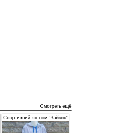
Смотреть ещё
Спортивний костюм "Зайчик"
з вушками, сірий з синім 1672
(арт.326)