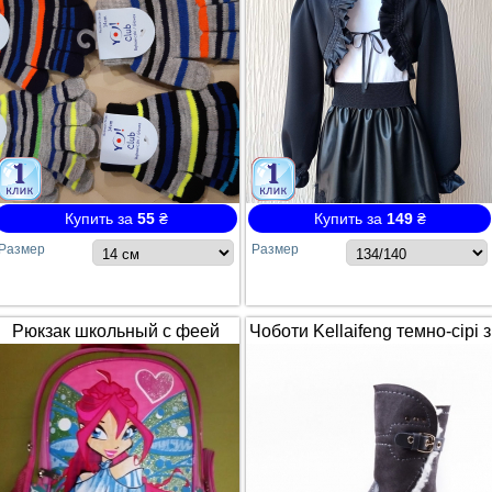
Купить за
55
₴
Купить за
149
₴
Размер
Размер
Рюкзак школьный с феей
Чоботи Kellaifeng темно-сірі з
Winx / Винкс
білим хутром і ремінцем