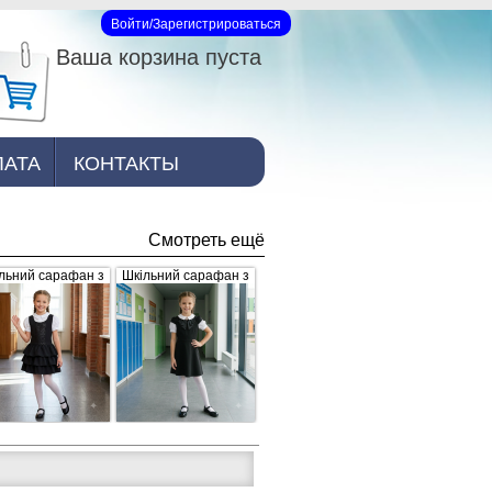
Войти/Зарегистрироваться
Вход на сайт
Ваша корзина пуста
ЛАТА
КОНТАКТЫ
Смотреть ещё
льний сарафан з
Шкільний сарафан з
юшами, чорний
брошкою, чорний