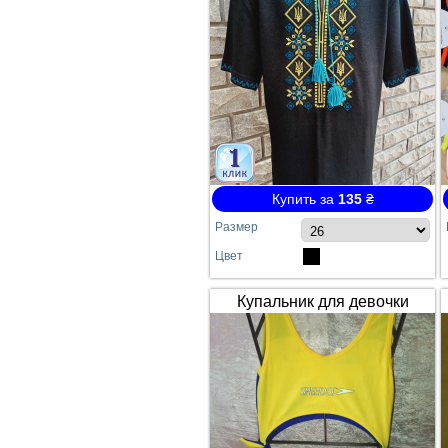
Купить за
135
₴
Размер
Цвет
Купальник для девочки
SPEEDO жёлто-синий
сдельный №64