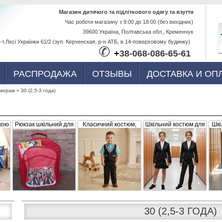
Перейти к
Магазин дитячого та підліткового одягу та взуття
Час роботи магазину з 9:00 до 18:00 (без вихідних)
основному
39600 Україна, Полтавська обл., Кременчук
содержанию
-т.Лесі Українки 61/2 (зуп. Керченская, р-н АТБ, в 14-поверховому будинку)
✆
+
38-068-086-65-61
РАСПРОДАЖА
ОТЗЫВЫ
ДОСТАВКА И ОП
змерам
»
30 (2,5-3 года)
кою
Рюкзак шкільний для
Класичний костюм,
Шкільний костюм для
Шкі
ва,
дівчинки "Братс",
чорний з сіро-білими
дівчинки, трійка
р
червоний, плащівка
вставками (жилетка +
056656
штани)
30 (2,5-3 ГОДА)