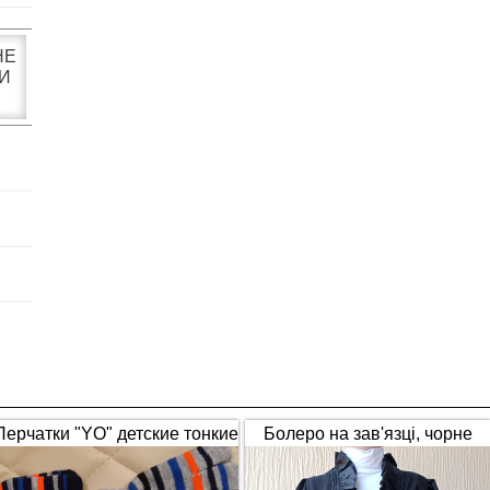
НЕ
И
Перчатки "YO" детские тонкие
Болеро на зав'язці, чорне
полосатые
(1653)