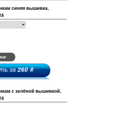
кам синяя вышивка,
24
лик
ть за
260
₴
кам с зелёной вышивкой,
24