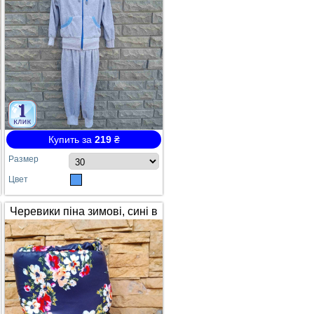
Купить за
219
₴
Размер
Цвет
Черевики піна зимові, сині в
квітах