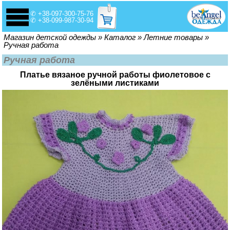
✆ +38-097-300-75-76
✆ +38-099-987-30-94
Вы здесь
Магазин детской одежды
»
Каталог
»
Летние товары
»
Ручная работа
Ручная работа
Платье вязаное ручной работы фиолетовое с
зелёными листиками