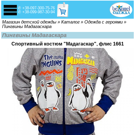
✆ +38-097-300-75-76
✆ +38-099-987-30-94
Вы здесь
Магазин детской одежды
»
Каталог
»
Одежда с героями
»
Пингвины Мадагаскара
Пингвины Мадагаскара
Спортивный костюм "Мадагаскар", флис 1661