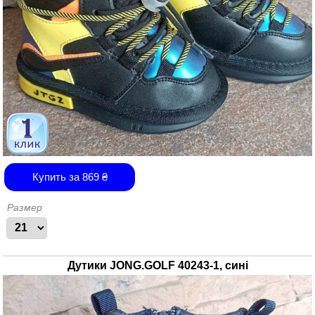
Купить за
869
₴
Размер
Дутики JONG.GOLF 40243-1, сині