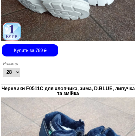
Купить за
789
₴
Размер
Черевики F0511C для хлопчика, зима, D.BLUE, липучка
та змійка