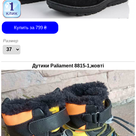
Купить за
799
₴
Размер
Дутики Paliament 8815-1,жовті