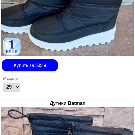
Купить за
599
₴
Размер
Дутики Batman