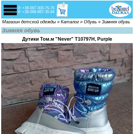
✆ +38-097-300-75-76
✆ +38-099-987-30-94
Вы здесь
Магазин детской одежды
»
Каталог
»
Обувь
»
Зимняя обувь
Зимняя обувь
Дутики Том.м "Never" Т10797Н, Purple