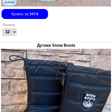
Купить за
949
₴
Размер
Дутики Snow Boots