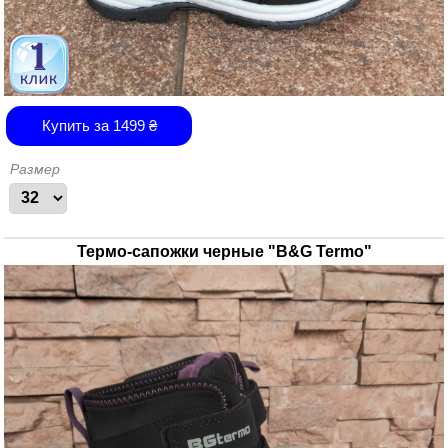
Купить за
1499
₴
Размер
Термо-сапожки черные "B&G Termo"