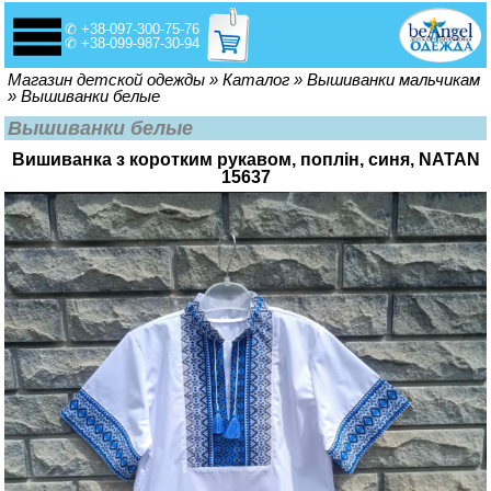
✆ +38-097-300-75-76
✆ +38-099-987-30-94
Вы здесь
Магазин детской одежды
»
Каталог
»
Вышиванки мальчикам
»
Вышиванки белые
Вышиванки белые
Вишиванка з коротким рукавом, поплін, синя, NATAN
15637