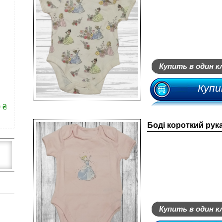
Купить в один к
Купи
9 ₴
Боді короткий ру
Купить в один к