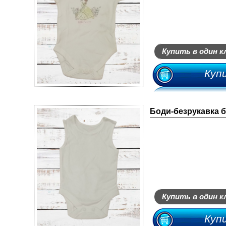
Купить в один к
Куп
Боди-безрукавка 
Купить в один к
Куп