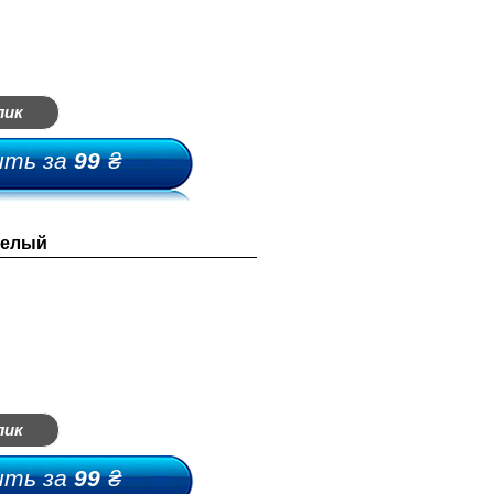
лик
ить за
99
₴
белый
лик
ить за
99
₴