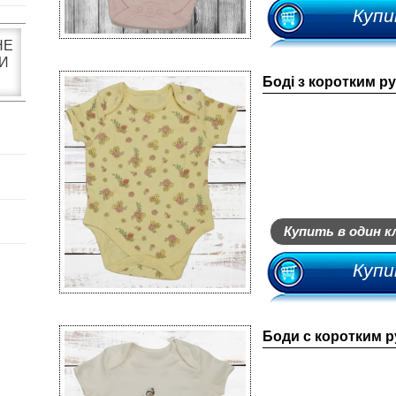
Купи
НЕ
И
Боді з коротким р
Купить в один к
Купи
Боди с коротким ру