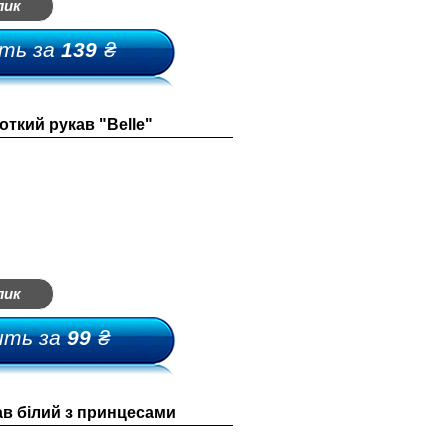
лик
ть за
139
₴
россовки-мыльницы
ткий рукав "Belle"
лепки-мыльницы
ыльницы-босоножки
ьетнамки-мыльницы
лик
ить за
99
₴
ав білий з принцесами