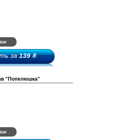
лик
ть за
139
₴
кав "Попелюшка"
лик