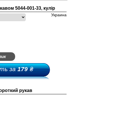
кавом 5044-001-33, кулір
Украина
лик
ть за
179
₴
ороткий рукав