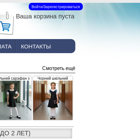
Войти/Зарегистрироваться
Вход на сайт
Ваша корзина пуста
ЛАТА
КОНТАКТЫ
Смотреть ещё
льний сарафан з
Чорний шкільний
рошкою, чорний
сарафан для дівчинки
з рюшками внизу та
завищеним поясом
(арт.398)
ДО 2 ЛЕТ)