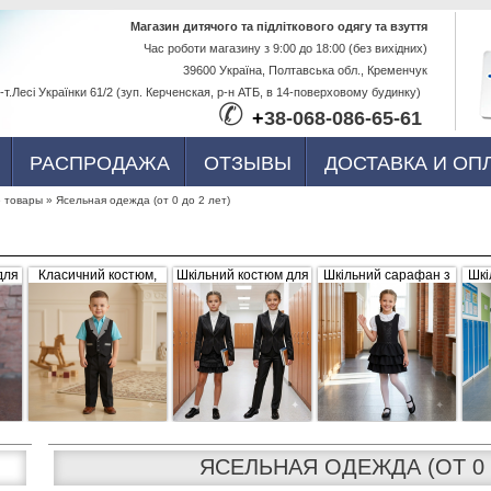
Перейти к
Магазин дитячого та підліткового одягу та взуття
Час роботи магазину з 9:00 до 18:00 (без вихідних)
основному
39600 Україна, Полтавська обл., Кременчук
содержанию
-т.Лесі Українки 61/2 (зуп. Керченская, р-н АТБ, в 14-поверховому будинку)
✆
+
38-068-086-65-61
РАСПРОДАЖА
ОТЗЫВЫ
ДОСТАВКА И ОП
 товары
»
Ясельная одежда (от 0 до 2 лет)
для
Класичний костюм,
Шкільний костюм для
Шкільний сарафан з
Шкі
,
чорний з сіро-білими
дівчинки, трійка
рюшами, чорний
б
вка
вставками (жилетка +
штани)
ЯСЕЛЬНАЯ ОДЕЖДА (ОТ 0 