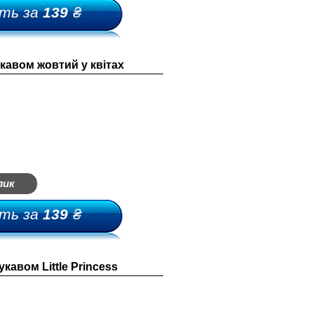
ть за
139
₴
укавом жовтий у квітах
лик
ть за
139
₴
кавом Little Princess