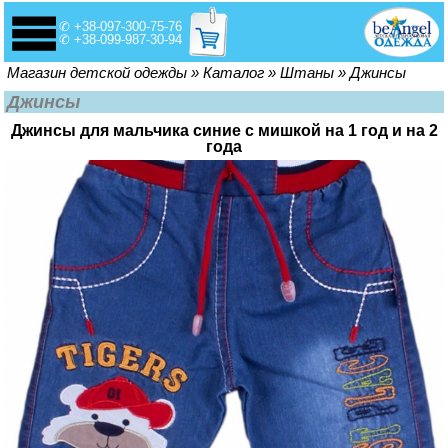
✆ +38-097-300-75-76
✆ +38-099-987-30-94
Вы здесь
Магазин детской одежды
»
Каталог
»
Штаны
»
Джинсы
Джинсы
Джинсы для мальчика синие с мишкой на 1 год и на 2
года