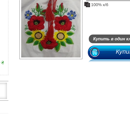
100% х/б
Купить в один к
Купи
9 ₴