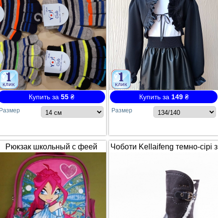
Купить за
55
₴
Купить за
149
₴
Размер
Размер
Рюкзак школьный с феей
Чоботи Kellaifeng темно-сірі з
Winx / Винкс
білим хутром і ремінцем