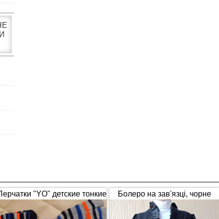
НЕ
И
Перчатки "YO" детские тонкие
Болеро на зав'язці, чорне
полосатые
(1653)