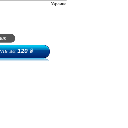
Украина
лик
ть за
120
₴