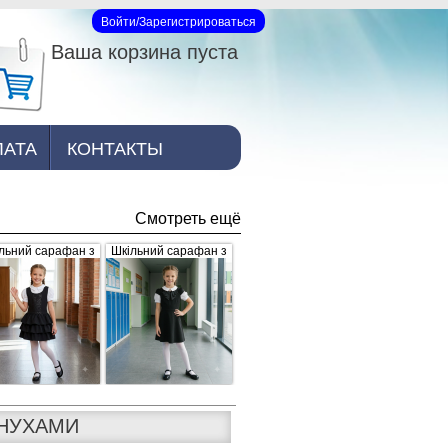
Войти/Зарегистрироваться
Вход на сайт
Ваша корзина пуста
ЛАТА
КОНТАКТЫ
Смотреть ещё
льний сарафан з
Шкільний сарафан з
юшами, чорний
брошкою, чорний
НУХАМИ