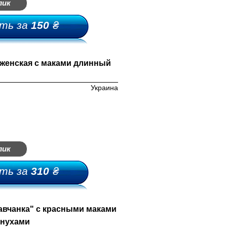
лик
ть за
150
₴
россовки-мыльницы
женская с маками длинный
лепки-мыльницы
Украина
ыльницы-босоножки
ьетнамки-мыльницы
лик
ть за
310
₴
вчанка" с красными маками
лнухами