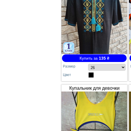
Купить за
135
₴
Размер
Цвет
Купальник для девочки
SPEEDO жёлто-синий
сдельный №64