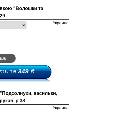
вкою "Волошки та
029
Украина
лик
ть за
349
₴
"Подсолнухи, васильки,
рукав, р.38
Украина