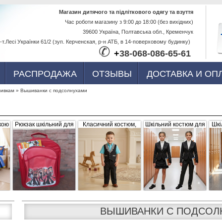
Перейти к
Магазин дитячого та підліткового одягу та взуття
Час роботи магазину з 9:00 до 18:00 (без вихідних)
основному
39600 Україна, Полтавська обл., Кременчук
содержанию
-т.Лесі Українки 61/2 (зуп. Керченская, р-н АТБ, в 14-поверховому будинку)
✆
+
38-068-086-65-61
РАСПРОДАЖА
ОТЗЫВЫ
ДОСТАВКА И ОП
ивкам
»
Вышиванки с подсолнухами
кою
Рюкзак шкільний для
Класичний костюм,
Шкільний костюм для
Шкі
ва,
дівчинки "Братс",
чорний з сіро-білими
дівчинки, трійка
р
червоний, плащівка
вставками (жилетка +
056656
штани)
ВЫШИВАНКИ С ПОДСОЛ