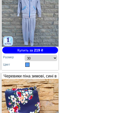
Купить за
219
₴
Размер
Цвет
Черевики піна зимові, сині в
квітах