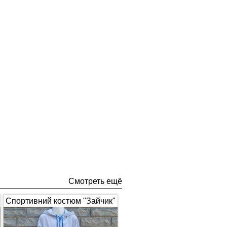
Смотреть ещё
Спортивний костюм "Зайчик"
з вушками, сірий з синім 1672
(арт.326)