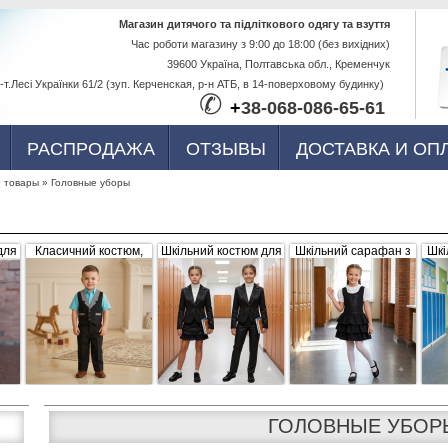
Перейти к
Магазин дитячого та підліткового одягу та взуття
Час роботи магазину з 9:00 до 18:00 (без вихідних)
основному
39600 Україна, Полтавська обл., Кременчук
содержанию
-т.Лесі Українки 61/2 (зуп. Керченская, р-н АТБ, в 14-поверховому будинку)
✆
+
38-068-086-65-61
РАСПРОДАЖА
ОТЗЫВЫ
ДОСТАВКА И ОП
 товары
»
Головные уборы
для
Класичний костюм,
Шкільний костюм для
Шкільний сарафан з
Шкі
,
чорний з сіро-білими
дівчинки, трійка
рюшами, чорний
б
вка
вставками (жилетка +
штани)
ГОЛОВНЫЕ УБОР