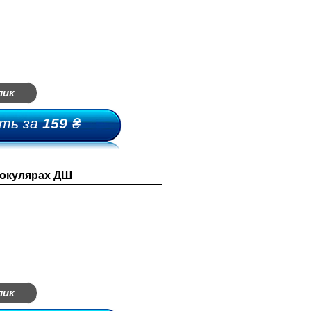
лик
ть за
159
₴
 окулярах ДШ
лик