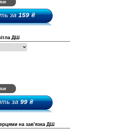
лик
ть за
159
₴
россовки-мыльницы
вітла ДШ
лепки-мыльницы
ыльницы-босоножки
ьетнамки-мыльницы
лик
ить за
99
₴
ерцями на зав'язка ДШ