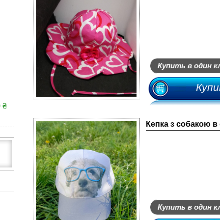
Купить в один к
Купи
9 ₴
Кепка з собакою в
Купить в один к