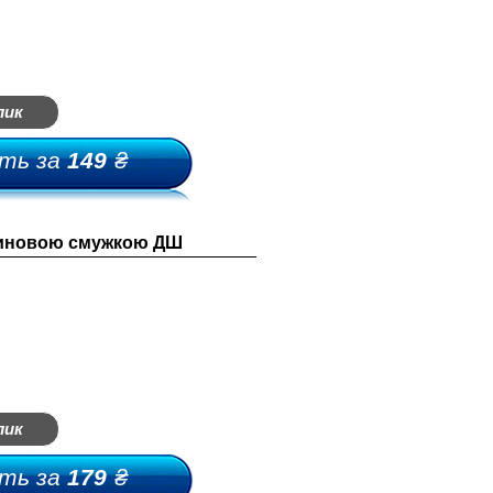
лик
ть за
149
₴
линовою смужкою ДШ
лик
ть за
179
₴