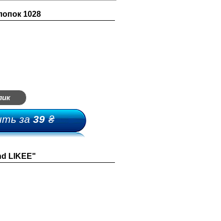
лопок 1028
лик
ить за
39
₴
nd LIKEE"