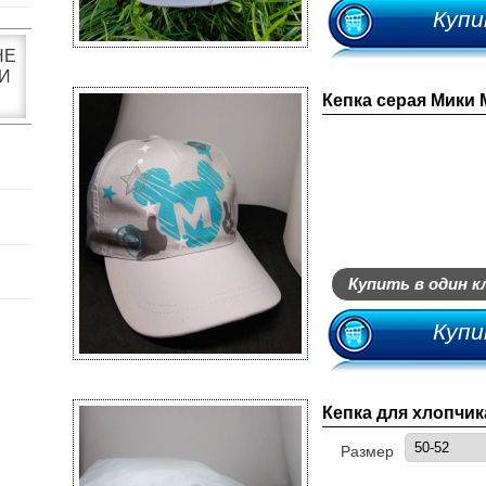
Купи
НЕ
И
Кепка серая Мики
Купить в один к
Купи
Кепка для хлопчик
Размер