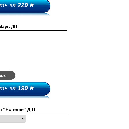
ть за
229
₴
 Маус ДШ
лик
ть за
199
₴
а "Extreme" ДШ