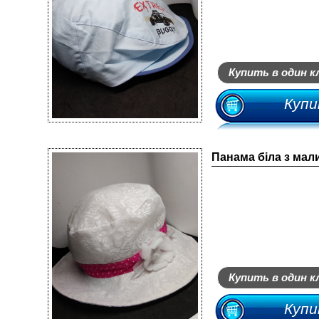
Купить в один к
Купи
Панама біла з ма
Купить в один к
Купи