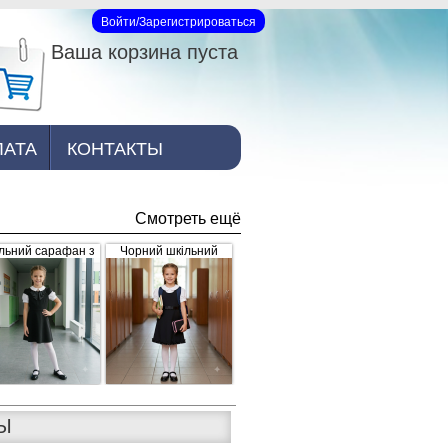
Войти/Зарегистрироваться
Вход на сайт
Ваша корзина пуста
ЛАТА
КОНТАКТЫ
Смотреть ещё
льний сарафан з
Чорний шкільний
рошкою, чорний
сарафан для дівчинки
з рюшками внизу та
завищеним поясом
(арт.398)
Ы