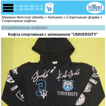
✆ +38-097-300-75-76
✆ +38-099-987-30-94
Вы здесь
Магазин детской одежды
»
Каталог
»
Спортивная форма
»
Спортивные кофты
Спортивные кофты
Кофта спортивная с капюшоном "UNIVERSITY"