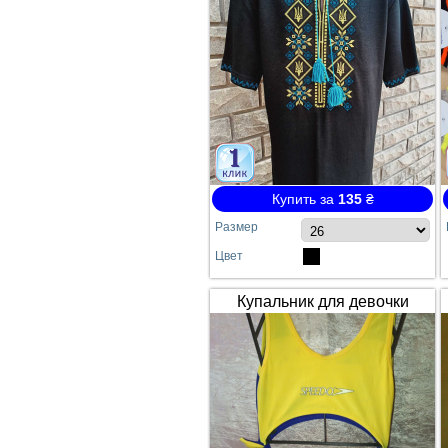
Купить за
135
₴
Размер
Цвет
Купальник для девочки
SPEEDO жёлто-синий
сдельный №64