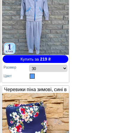
Купить за
219
₴
Размер
Цвет
Черевики піна зимові, сині в
квітах