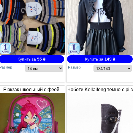
Купить за
55
₴
Купить за
149
₴
Размер
Размер
Рюкзак школьный с феей
Чоботи Kellaifeng темно-сірі з
Winx / Винкс
білим хутром і ремінцем