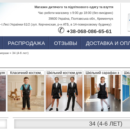
Перейти к
Магазин дитячого та підліткового одягу та взуття
Час роботи магазину з 9:00 до 18:00 (без вихідних)
основному
39600 Україна, Полтавська обл., Кременчук
содержанию
-т.Лесі Українки 61/2 (зуп. Керченская, р-н АТБ, в 14-поверховому будинку)
✆
+
38-068-086-65-61
РАСПРОДАЖА
ОТЗЫВЫ
ДОСТАВКА И ОП
змерам
»
34 (4-6 лет)
для
Класичний костюм,
Шкільний костюм для
Шкільний сарафан з
Шкі
,
чорний з сіро-білими
дівчинки, трійка
рюшами, чорний
б
вка
вставками (жилетка +
штани)
34 (4-6 ЛЕТ)