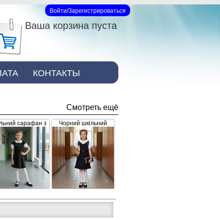
Войти/Зарегистрироваться
Вход на сайт
Ваша корзина пуста
ЛАТА
КОНТАКТЫ
Смотреть ещё
льний сарафан з
Чорний шкільний
рошкою, чорний
сарафан для дівчинки
з рюшками внизу та
завищеним поясом
(арт.398)