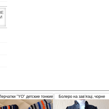
НЕ
И
Перчатки "YO" детские тонкие
Болеро на зав'язці, чорне
полосатые
(1653)