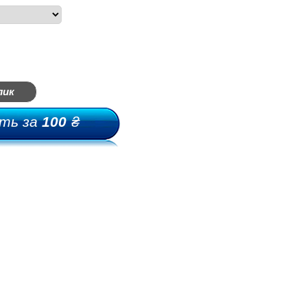
лик
ть за
100
₴