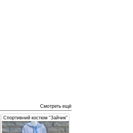
Смотреть ещё
Спортивний костюм "Зайчик"
з вушками, сірий з синім 1672
(арт.326)