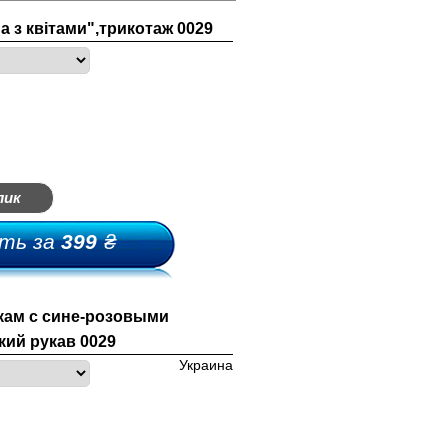
 з квітами",трикотаж 0029
лик
ть за
399
₴
ам с сине-розовыми
кий рукав 0029
Украина