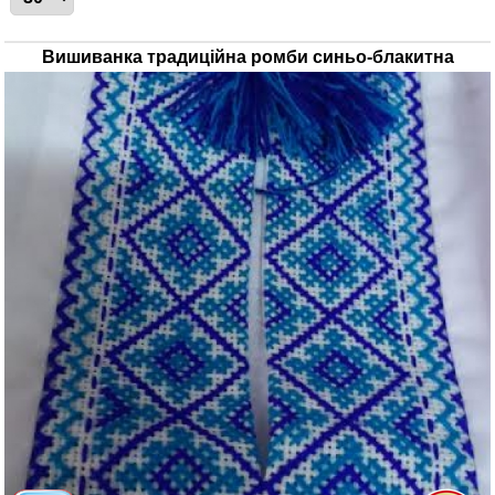
Вишиванка традиційна ромби синьо-блакитна