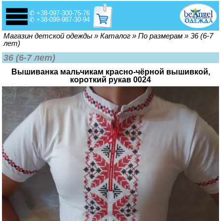
✆ +38-097-300-75-76
✆ +38-099-987-30-94
Вы здесь
Магазин детской одежды
»
Каталог
»
По размерам
»
36 (6-7
лет)
36 (6-7 лет)
Вышиванка мальчикам красно-чёрной вышивкой,
короткий рукав 0024