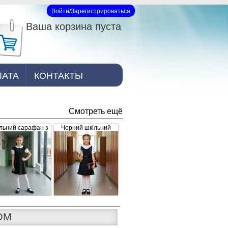
Войти/Зарегистрироваться
Вход на сайт
Ваша корзина пуста
ЛАТА
КОНТАКТЫ
Смотреть ещё
льний сарафан з
Чорний шкільний
рошкою, чорний
сарафан для дівчинки
з рюшками внизу та
завищеним поясом
(арт.398)
ОМ