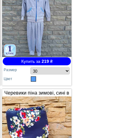
Купить за
219
₴
Размер
Цвет
Черевики піна зимові, сині в
квітах