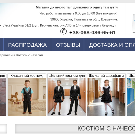
Перейти к
Магазин дитячого та підліткового одягу та взуття
Час роботи магазину з 9:00 до 18:00 (без вихідних)
основному
39600 Україна, Полтавська обл., Кременчук
содержанию
-т.Лесі Українки 61/2 (зуп. Керченская, р-н АТБ, в 14-поверховому будинку)
✆
+
38-068-086-65-61
РАСПРОДАЖА
ОТЗЫВЫ
ДОСТАВКА И ОП
териалам
»
Костюм с начесом
для
Класичний костюм,
Шкільний костюм для
Шкільний сарафан з
Шкі
,
чорний з сіро-білими
дівчинки, трійка
рюшами, чорний
б
вка
вставками (жилетка +
штани)
КОСТЮМ С НАЧЕС