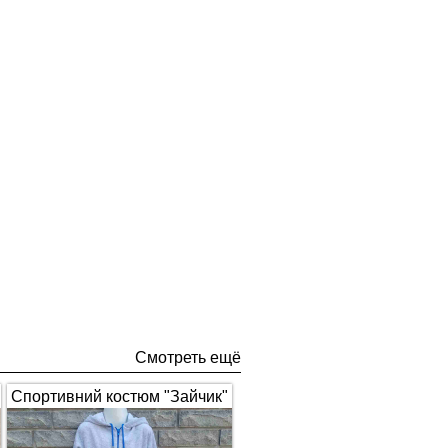
Смотреть ещё
Спортивний костюм "Зайчик"
з вушками, сірий з синім 1672
(арт.326)