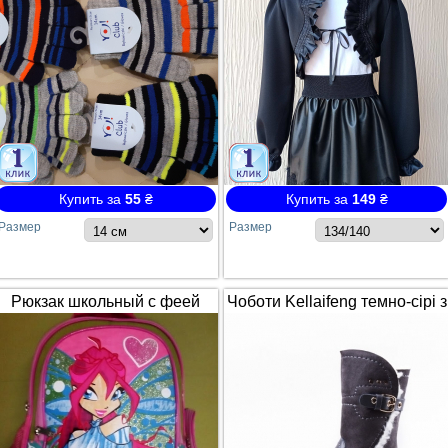
Купить за
55
₴
Купить за
149
₴
Размер
Размер
Рюкзак школьный с феей
Чоботи Kellaifeng темно-сірі з
Winx / Винкс
білим хутром і ремінцем