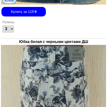
Купить за
119
₴
Размер
Юбка белая с черными цветами ДШ