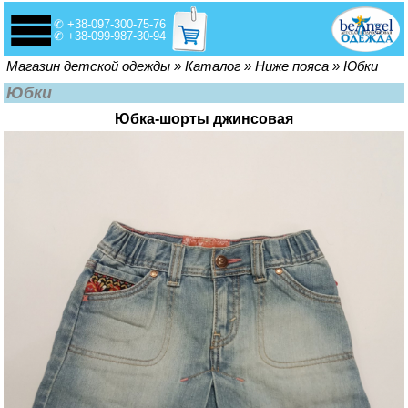
✆ +38-097-300-75-76
✆ +38-099-987-30-94
Вы здесь
Магазин детской одежды
»
Каталог
»
Ниже пояса
»
Юбки
Юбки
Юбка-шорты джинсовая