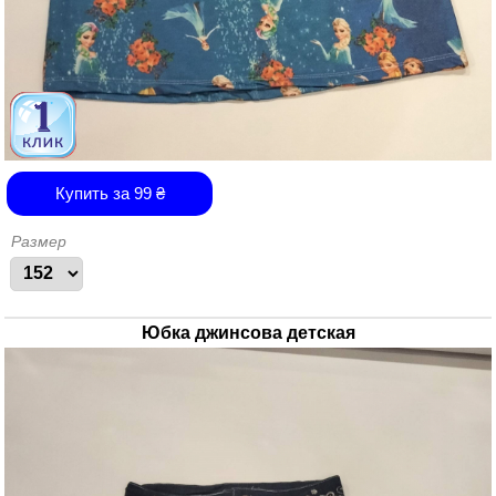
Купить за
99
₴
Размер
Юбка джинсова детская