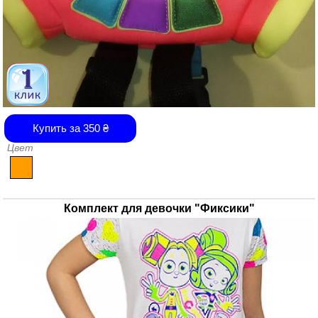
Купить за
350
₴
Цвет
Комплект для девочки "Фиксики"