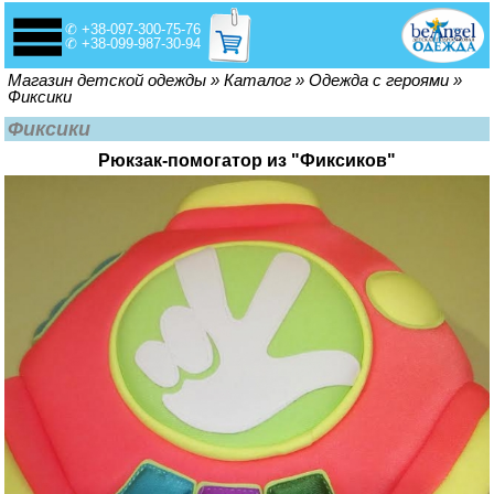
✆ +38-097-300-75-76
✆ +38-099-987-30-94
Вы здесь
Магазин детской одежды
»
Каталог
»
Одежда с героями
»
Фиксики
Фиксики
Рюкзак-помогатор из "Фиксиков"