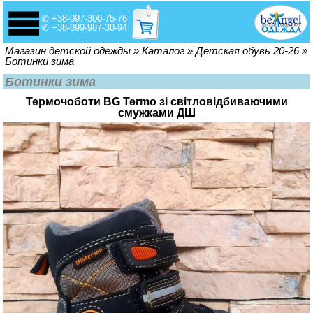
✆ +38-097-300-75-76
✆ +38-099-987-30-94
Вы здесь
Магазин детской одежды
»
Каталог
»
Детская обувь 20-26
»
Ботинки зима
Ботинки зима
Термочоботи BG Termo зі світловідбиваючими
смужками ДШ