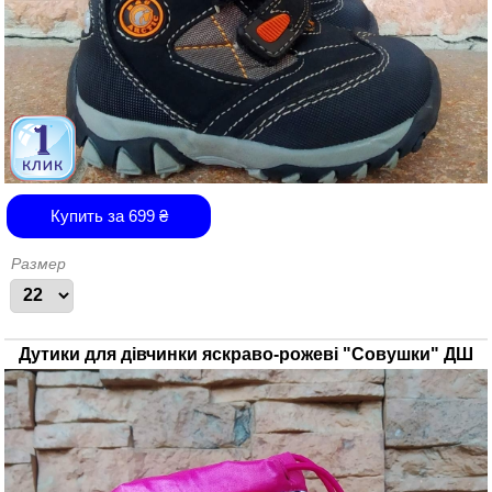
Купить за
699
₴
Размер
Дутики для дівчинки яскраво-рожеві "Совушки" ДШ