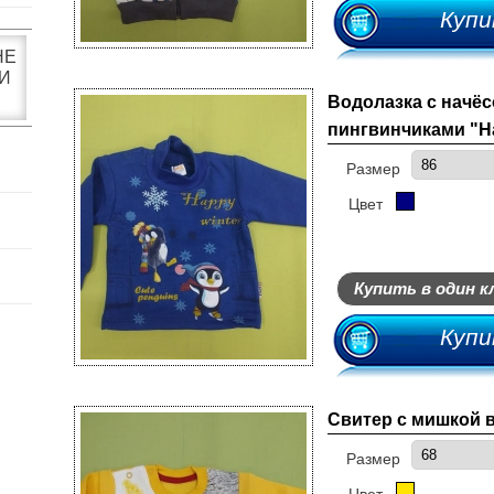
Купи
НЕ
И
Водолазка с начёс
пингвинчиками "Ha
Размер
Цвет
Купить в один к
Купи
Свитер с мишкой в
Размер