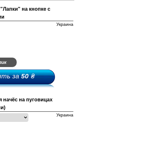
"Лапки" на кнопке с
ми
Украина
лик
ить за
50
₴
 начёс на пуговицах
ми)
Украина