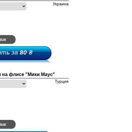
Украина
лик
ить за
80
₴
и на флисе "Мики Маус"
Турция
лик