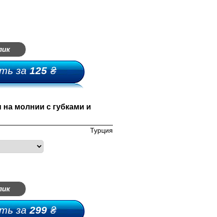
лик
ть за
125
₴
 на молнии с губками и
Турция
лик
ть за
299
₴