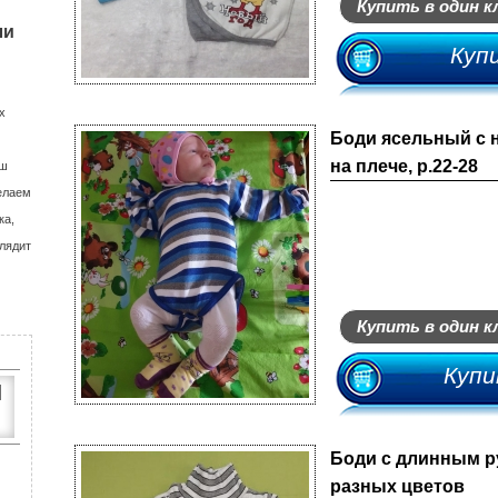
Купить в один к
Джинсовые штаны
Юбки
Дутики
Кроссовки
Шлепанцы
Шлепанцы
ли
Куп
Спортивные штаны
Туфли
Мыльницы
К
х
Боди ясельный с 
Ш
на плече, р.22-28
аш
елаем
М
ка,
лядит
В
Купить в один к
Купи
И
Боди с длинным р
разных цветов