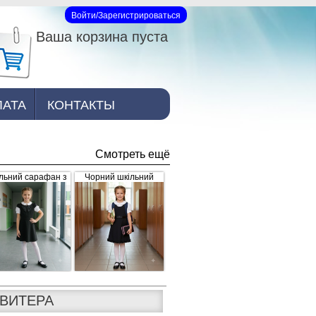
Войти/Зарегистрироваться
Вход на сайт
Ваша корзина пуста
ЛАТА
КОНТАКТЫ
Смотреть ещё
льний сарафан з
Чорний шкільний
рошкою, чорний
сарафан для дівчинки
з рюшками внизу та
завищеним поясом
(арт.398)
СВИТЕРА