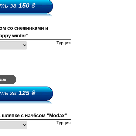
ть за
150
₴
ом со снежинками и
ppy winter"
Турция
лик
ть за
125
₴
 шляпке с начёсом "Modax"
Турция