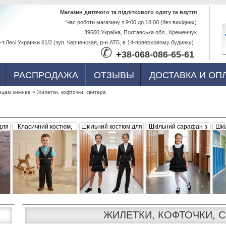
Перейти к
Магазин дитячого та підліткового одягу та взуття
Час роботи магазину з 9:00 до 18:00 (без вихідних)
основному
39600 Україна, Полтавська обл., Кременчук
содержанию
-т.Лесі Українки 61/2 (зуп. Керченская, р-н АТБ, в 14-поверховому будинку)
✆
+
38-068-086-65-61
РАСПРОДАЖА
ОТЗЫВЫ
ДОСТАВКА И ОП
нцам зимнее
»
Жилетки, кофточки, свитера
для
Класичний костюм,
Шкільний костюм для
Шкільний сарафан з
Шкі
,
чорний з сіро-білими
дівчинки, трійка
рюшами, чорний
б
вка
вставками (жилетка +
штани)
ЖИЛЕТКИ, КОФТОЧКИ, 