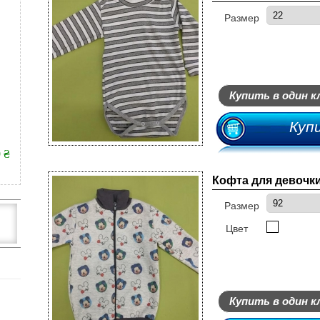
Размер
Купить в один к
Куп
9 ₴
Кофта для девочк
Размер
Цвет
Купить в один к