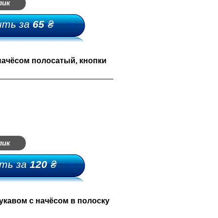
лик
ить за
65
₴
россовки-мыльницы
начёсом полосатый, кнопки
лепки-мыльницы
ыльницы-босоножки
ьетнамки-мыльницы
лик
ть за
120
₴
укавом с начёсом в полоску