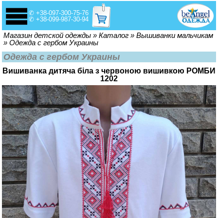
✆ +38-097-300-75-76
✆ +38-099-987-30-94
Вы здесь
Магазин детской одежды
»
Каталог
»
Вышиванки мальчикам
»
Одежда с гербом Украины
Одежда с гербом Украины
Вишиванка дитяча біла з червоною вишивкою РОМБИ
1202