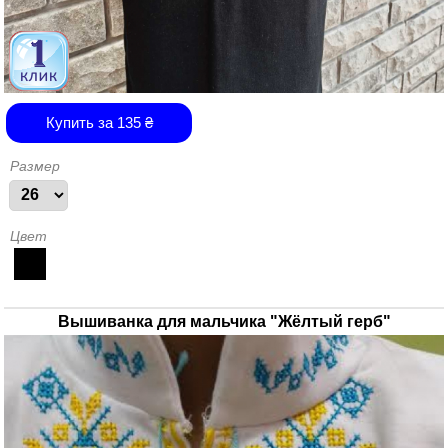
Купить за
135
₴
Размер
Цвет
Вышиванка для мальчика "Жёлтый герб"