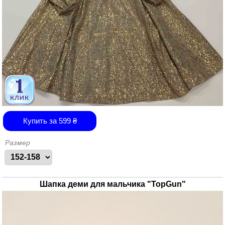
Купить за
599
₴
Размер
Шапка деми для мальчика "TopGun"