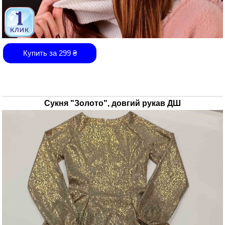
Купить за
299
₴
Сукня "Золото", довгий рукав ДШ