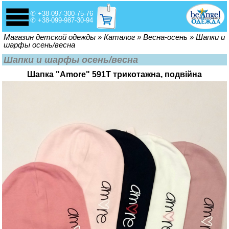
✆ +38-097-300-75-76
✆ +38-099-987-30-94
Вы здесь
Магазин детской одежды
»
Каталог
»
Весна-осень
»
Шапки и
шарфы осень/весна
Шапки и шарфы осень/весна
Шапка "Amore" 591Т трикотажна, подвійна