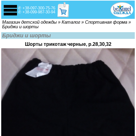
✆ +38-097-300-75-76
✆ +38-099-987-30-94
Вы здесь
Магазин детской одежды
»
Каталог
»
Спортивная форма
»
Бриджи и шорты
Бриджи и шорты
Шорты трикотаж черные, р.28,30,32