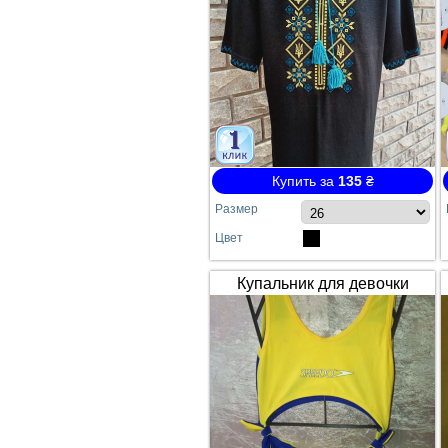
Купить за
135
₴
Размер
Цвет
Купальник для девочки
SPEEDO жёлто-синий
сдельный №64