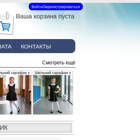
Войти/Зарегистрироваться
Вход на сайт
Ваша корзина пуста
ЛАТА
КОНТАКТЫ
Смотреть ещё
льний сарафан з
Шкільний сарафан з
юшами, чорний
брошкою, чорний
ЛИК