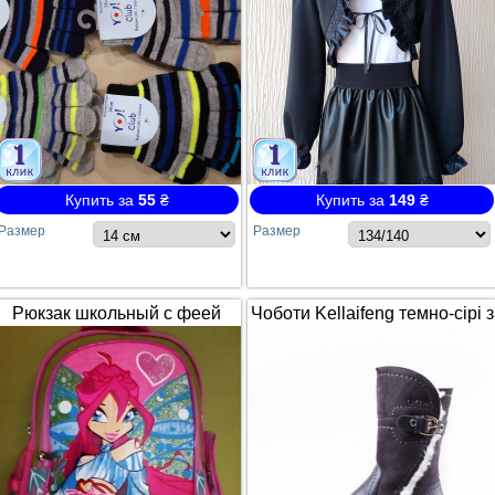
Купить за
55
₴
Купить за
149
₴
Размер
Размер
Рюкзак школьный с феей
Чоботи Kellaifeng темно-сірі з
Winx / Винкс
білим хутром і ремінцем