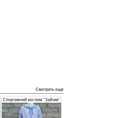
Смотреть ещё
Спортивний костюм "Зайчик"
з вушками, сірий з синім 1672
(арт.326)