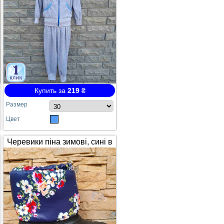
Купить за
219
₴
Размер
Цвет
Черевики піна зимові, сині в
квітах