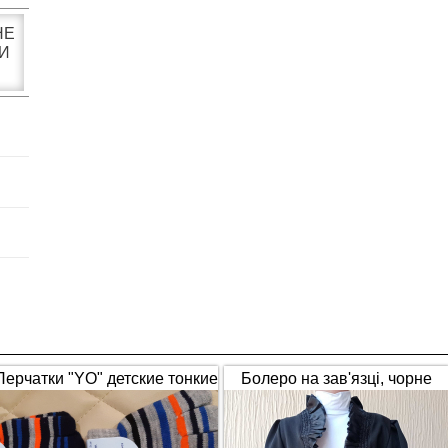
НЕ
И
Перчатки "YO" детские тонкие
Болеро на зав'язці, чорне
полосатые
(1653)