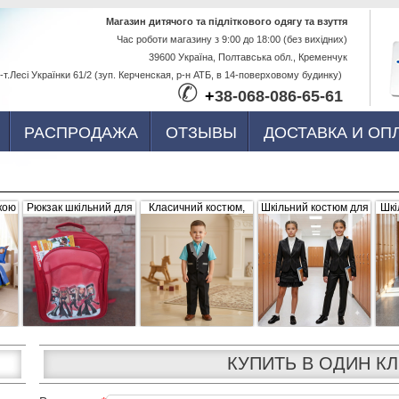
Перейти к
Магазин дитячого та підліткового одягу та взуття
Час роботи магазину з 9:00 до 18:00 (без вихідних)
основному
39600 Україна, Полтавська обл., Кременчук
содержанию
-т.Лесі Українки 61/2 (зуп. Керченская, р-н АТБ, в 14-поверховому будинку)
✆
+
38-068-086-65-61
РАСПРОДАЖА
ОТЗЫВЫ
ДОСТАВКА И ОП
кою
Рюкзак шкільний для
Класичний костюм,
Шкільний костюм для
Шкі
ва,
дівчинки "Братс",
чорний з сіро-білими
дівчинки, трійка
р
червоний, плащівка
вставками (жилетка +
056656
штани)
КУПИТЬ В ОДИН К