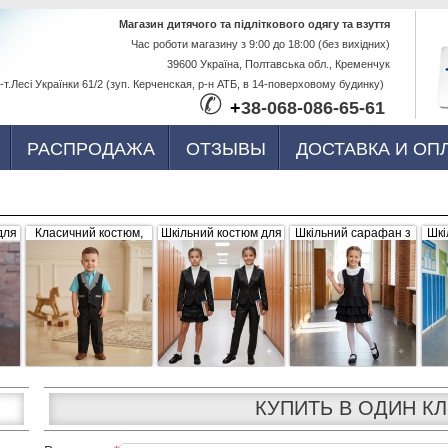
Перейти к
Магазин дитячого та підліткового одягу та взуття
Час роботи магазину з 9:00 до 18:00 (без вихідних)
основному
39600 Україна, Полтавська обл., Кременчук
содержанию
-т.Лесі Українки 61/2 (зуп. Керченская, р-н АТБ, в 14-поверховому будинку)
✆
+
38-068-086-65-61
РАСПРОДАЖА
ОТЗЫВЫ
ДОСТАВКА И ОП
для
Класичний костюм,
Шкільний костюм для
Шкільний сарафан з
Шкі
,
чорний з сіро-білими
дівчинки, трійка
рюшами, чорний
б
вка
вставками (жилетка +
штани)
КУПИТЬ В ОДИН К