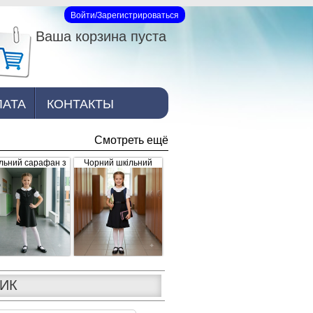
Войти/Зарегистрироваться
Вход на сайт
Ваша корзина пуста
ЛАТА
КОНТАКТЫ
Смотреть ещё
льний сарафан з
Чорний шкільний
рошкою, чорний
сарафан для дівчинки
з рюшками внизу та
завищеним поясом
(арт.398)
ЛИК