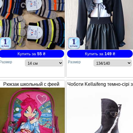
Купить за
55
₴
Купить за
149
₴
Размер
Размер
Рюкзак школьный с феей
Чоботи Kellaifeng темно-сірі з
Winx / Винкс
білим хутром і ремінцем