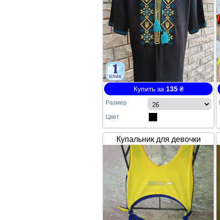
Купить за
135
₴
Размер
Цвет
Купальник для девочки
SPEEDO жёлто-синий
сдельный №64