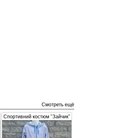
Смотреть ещё
Спортивний костюм "Зайчик"
з вушками, сірий з синім 1672
(арт.326)