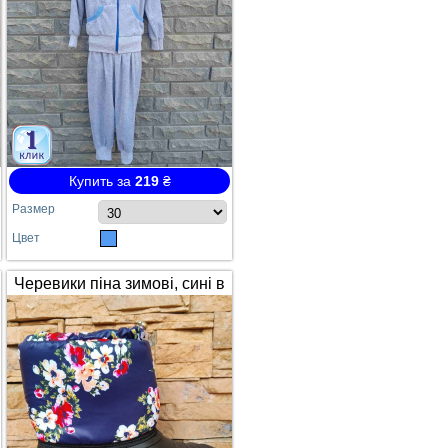
Купить за
219
₴
Размер
Цвет
Черевики піна зимові, сині в
квітах