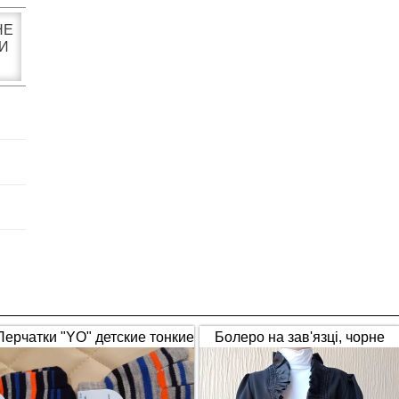
НЕ
И
Перчатки "YO" детские тонкие
Болеро на зав'язці, чорне
полосатые
(1653)