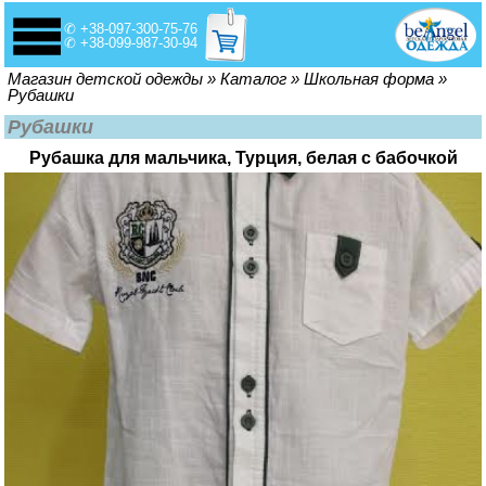
✆ +38-097-300-75-76
✆ +38-099-987-30-94
Вы здесь
Магазин детской одежды
»
Каталог
»
Школьная форма
»
Рубашки
Рубашки
Рубашка для мальчика, Турция, белая с бабочкой