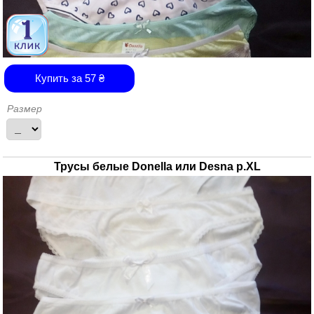
Купить за
57
₴
Размер
Трусы белые Donella или Desna р.XL