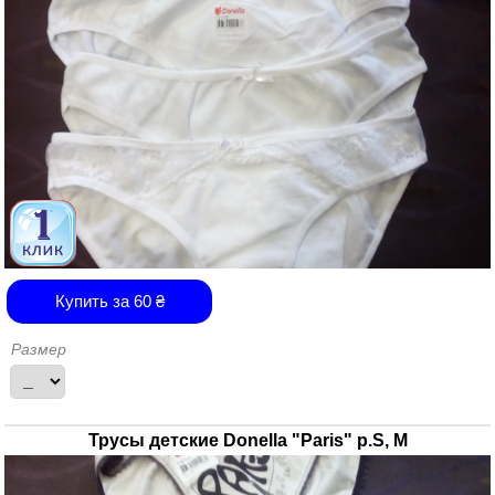
Купить за
60
₴
Размер
Трусы детские Donella "Paris" р.S, M