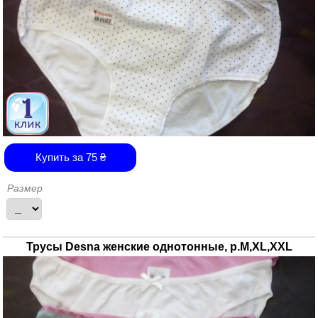
Купить за
75
₴
Размер
Трусы Desna женские однотонные, р.М,XL,XXL