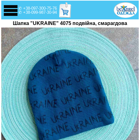
✆ +38-097-300-75-76
✆ +38-099-987-30-94
Шапка "UKRAINE" 4075 подвійна, смарагдова