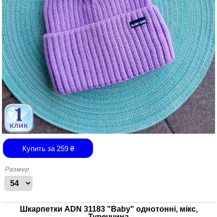
Купить за
259
₴
Размер
Шкарпетки ADN 31183 "Baby" однотонні, мікс,
Туреччина