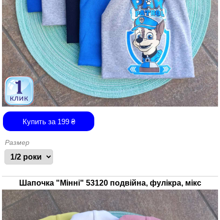
Купить за
199
₴
Размер
Шапочка "Мінні" 53120 подвійна, фулікра, мікс