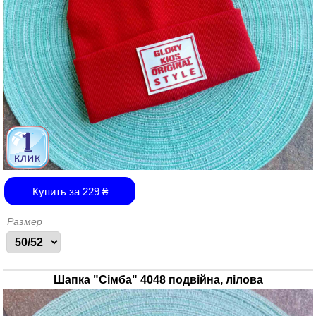
Купить за
229
₴
Размер
Шапка "Сімба" 4048 подвійна, лілова