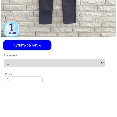
Купить за
649
₴
Размер
К-во