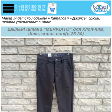
✆ +38-097-300-75-76
✆ +38-099-987-30-94
Вы здесь
Магазин детской одежды
»
Каталог
»
--Джинсы, брюки,
штаны утепленные зимние
Шкільні штани "MERKIATO" для хлопчика,
фліс, чорні, сині(р.25-30)