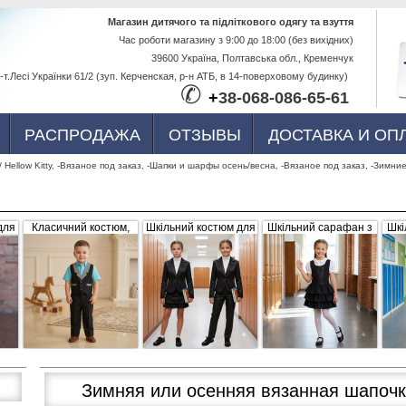
Перейти к
Магазин дитячого та підліткового одягу та взуття
Час роботи магазину з 9:00 до 18:00 (без вихідних)
основному
39600 Україна, Полтавська обл., Кременчук
содержанию
-т.Лесі Українки 61/2 (зуп. Керченская, р-н АТБ, в 14-поверховому будинку)
✆
+
38-068-086-65-61
РАСПРОДАЖА
ОТЗЫВЫ
ДОСТАВКА И ОП
/ Hellow Kitty, -Вязаное под заказ, -Шапки и шарфы осень/весна, -Вязаное под заказ, -Зимни
для
Класичний костюм,
Шкільний костюм для
Шкільний сарафан з
Шкі
,
чорний з сіро-білими
дівчинки, трійка
рюшами, чорний
б
вка
вставками (жилетка +
штани)
Зимняя или осенняя вязанная шапочк