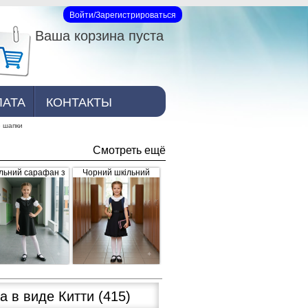
Войти/Зарегистрироваться
Вход на сайт
Ваша корзина пуста
ЛАТА
КОНТАКТЫ
е шапки
Смотреть ещё
льний сарафан з
Чорний шкільний
рошкою, чорний
сарафан для дівчинки
з рюшками внизу та
завищеним поясом
(арт.398)
а в виде Китти
(415)