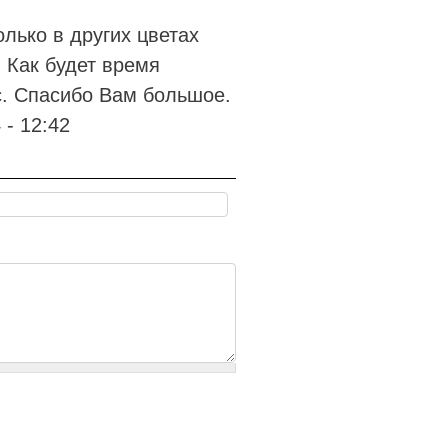
олько в других цветах
 Как будет время
россовки-мыльницы
с. Спасибо Вам большое.
 - 12:42
лепки-мыльницы
ыльницы-босоножки
ьетнамки-мыльницы