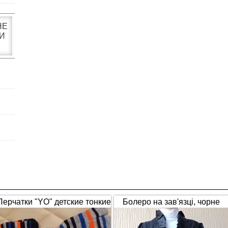
НЕ
И
Перчатки "YO" детские тонкие
Болеро на зав'язці, чорне
полосатые
(1653)