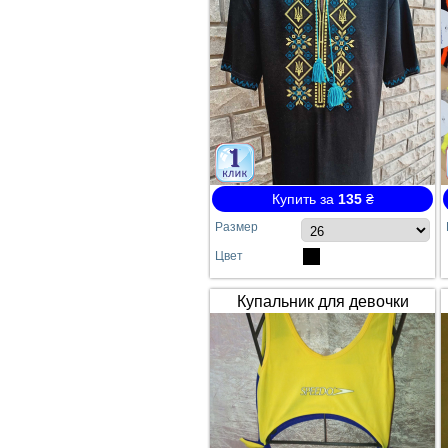
Купить за
135
₴
Размер
Цвет
Купальник для девочки
SPEEDO жёлто-синий
сдельный №64