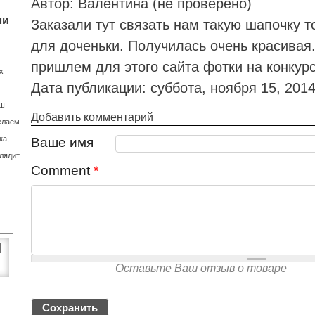
Автор:
Валентина (не проверено)
Джинсовые штаны
Юбки
Дутики
Кроссовки
Шлепанцы
Шлепанцы
ли
Заказали тут связать нам такую шапочку т
для доченьки. Получилась очень красивая.
Спортивные штаны
Туфли
Мыльницы
К
пришлем для этого сайта фотки на конкур
х
Дата публикации:
суббота, ноября 15, 2014
Ш
аш
Добавить комментарий
елаем
М
ка,
Ваше имя
лядит
Comment
*
В
И
Оставьте Ваш отзыв о товаре