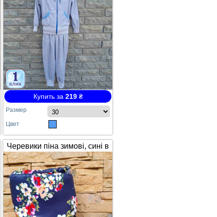
Купить за
219
₴
Размер
Цвет
Черевики піна зимові, сині в
квітах