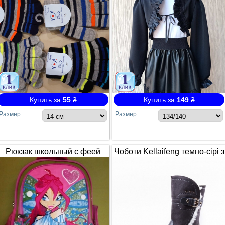
Купить за
55
₴
Купить за
149
₴
Размер
Размер
Рюкзак школьный с феей
Чоботи Kellaifeng темно-сірі з
Winx / Винкс
білим хутром і ремінцем