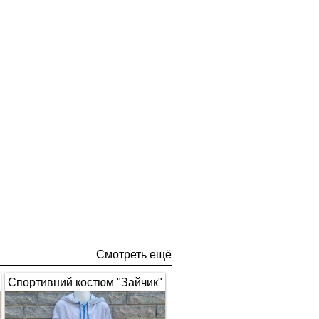
Смотреть ещё
Спортивний костюм "Зайчик"
з вушками, сірий з синім 1672
(арт.326)