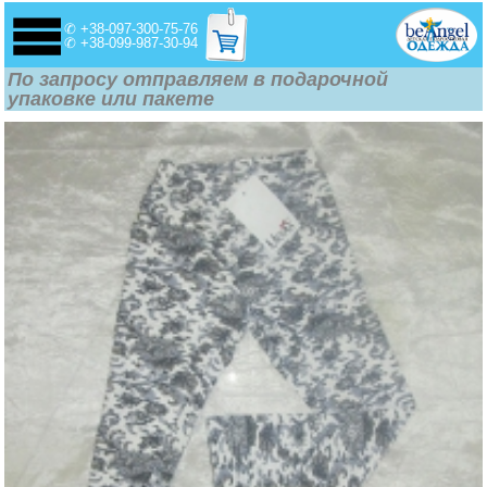
✆ +38-097-300-75-76
✆ +38-099-987-30-94
По запросу отправляем в подарочной
упаковке или пакете