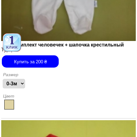
Комплект человечек + шапочка крестильный
Турция
Купить за
200
₴
Размер
Цвет