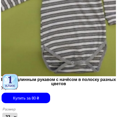
Боди с длинным рукавом с начёсом в полоску разных
цветов
Украина
Купить за
80
₴
Размер