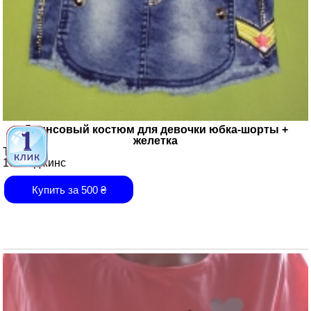
Джинсовый костюм для девочки юбка-шорты +
желетка
Турция
100% джинс
Купить за
500
₴