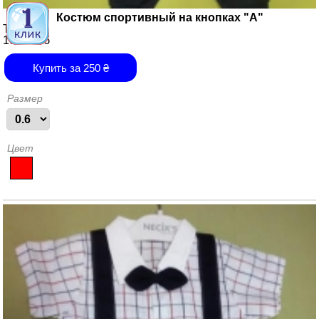
Костюм спортивный на кнопках "А"
Турция
100% х/б
Купить за
250
₴
Размер
Цвет