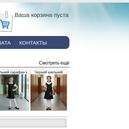
Ваша корзина пуста
ЛАТА
КОНТАКТЫ
Смотреть ещё
льний сарафан з
Чорний шкільний
рошкою, чорний
сарафан для дівчинки
з рюшками внизу та
завищеним поясом
(арт.398)