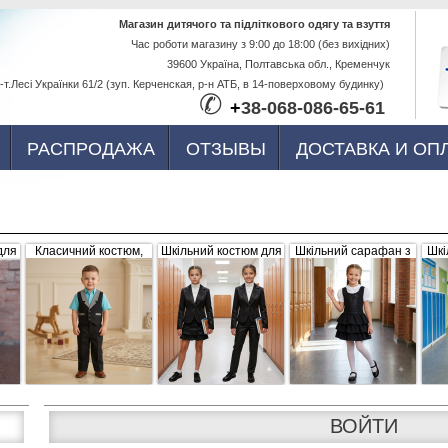
Перейти к
Магазин дитячого та підліткового одягу та взуття
Час роботи магазину з 9:00 до 18:00 (без вихідних)
основному
39600 Україна, Полтавська обл., Кременчук
содержанию
-т.Лесі Українки 61/2 (зуп. Керченская, р-н АТБ, в 14-поверховому будинку)
✆
+
38-068-086-65-61
РАСПРОДАЖА
ОТЗЫВЫ
ДОСТАВКА И ОП
для
Класичний костюм,
Шкільний костюм для
Шкільний сарафан з
Шкі
,
чорний з сіро-білими
дівчинки, трійка
рюшами, чорний
б
вка
вставками (жилетка +
штани)
ВОЙТИ