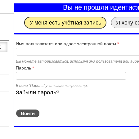
Вы не прошли идентиф
У меня есть учётная запись
Я хочу с
Имя пользователя или адрес электронной почты
*
:
Вы можете авторизоваться, используя имя пользователя или адр
Рюкзаки оптом
Пароль
*
Одежда оптом
Настольные игры
В поле "Пароль" учитывается регистр.
Забыли пароль?
Обувь оптом
Электронные игрушки
3%
Головные уборы оптом
Игрушки ясельные
Игрушки для песочницы
5%
Супермен
Интересные подарки
Заводные игрушки
10%
Летачки
Вышиванки черные