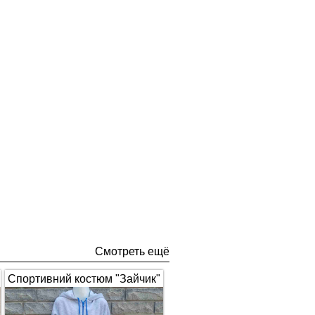
Смотреть ещё
Спортивний костюм "Зайчик"
з вушками, сірий з синім 1672
(арт.326)