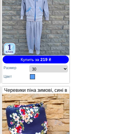
Купить за
219
₴
Размер
Цвет
Черевики піна зимові, сині в
квітах