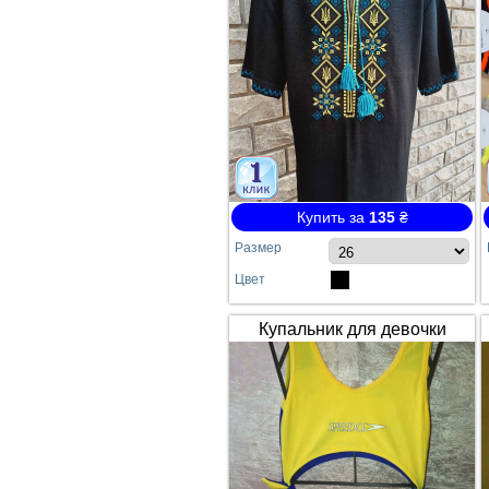
Купить за
135
₴
Размер
Цвет
Купальник для девочки
SPEEDO жёлто-синий
сдельный №64