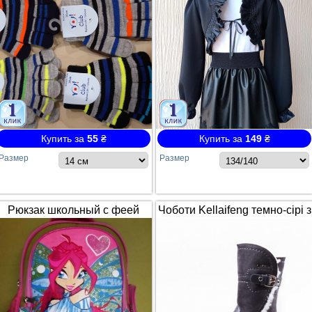
Купить за
55
₴
Купить за
149
₴
Размер
Размер
Рюкзак школьный с феей
Чоботи Kellaifeng темно-сірі з
Winx / Винкс
білим хутром і ремінцем