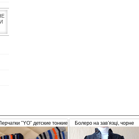
НЕ
И
Перчатки "YO" детские тонкие
Болеро на зав'язці, чорне
полосатые
(1653)