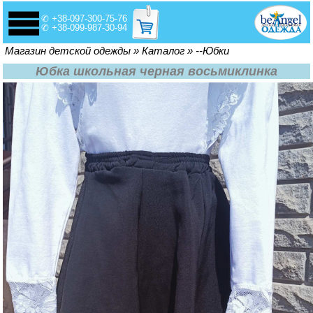
✆ +38-097-300-75-76
✆ +38-099-987-30-94
Вы здесь
Магазин детской одежды
»
Каталог
»
--Юбки
Юбка школьная черная восьмиклинка