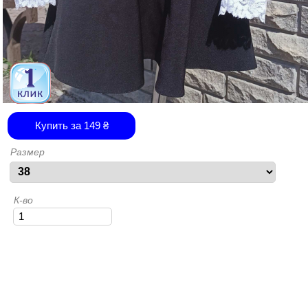
Купить за
149
₴
Размер
К-во