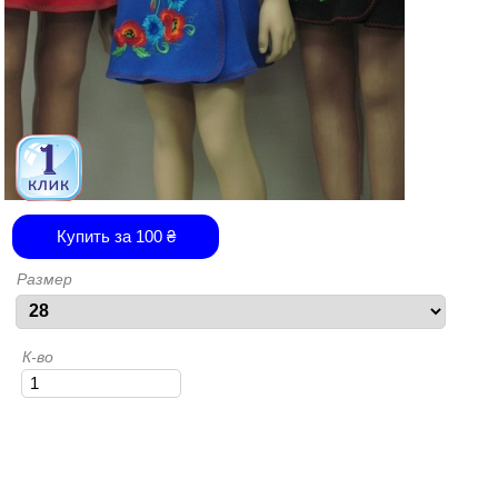
Купить за
100
₴
Размер
К-во