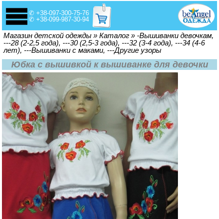
✆ +38-097-300-75-76
✆ +38-099-987-30-94
Вы здесь
Магазин детской одежды
»
Каталог
»
-Вышиванки девочкам,
---28 (2-2,5 года), ---30 (2,5-3 года), ---32 (3-4 года), ---34 (4-6
лет), ---Вышиванки с маками, ---Другие узоры
Юбка с вышивкой к вышиванке для девочки