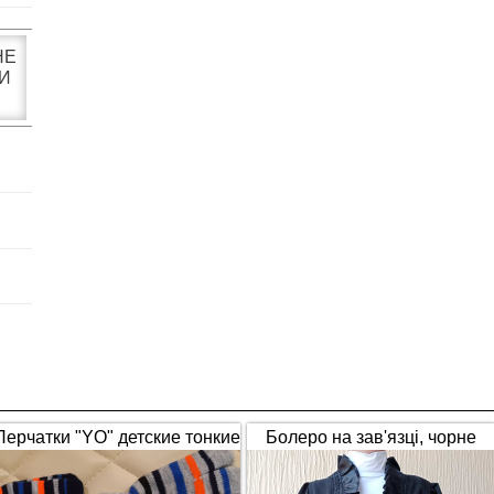
НЕ
И
Перчатки "YO" детские тонкие
Болеро на зав'язці, чорне
полосатые
(1653)