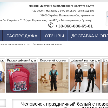
Перейти к
Магазин дитячого та підліткового одягу та взуття
Час роботи магазину з 9:00 до 18:00 (без вихідних)
основному
39600 Україна, Полтавська обл., Кременчук
содержанию
-т.Лесі Українки 61/2 (зуп. Керченская, р-н АТБ, в 14-поверховому будинку)
✆
+
38-068-086-65-61
РАСПРОДАЖА
ОТЗЫВЫ
ДОСТАВКА И ОП
ильные костюмы и платья, ---Костюмы длинный рукав
кою
Рюкзак шкільний для
Класичний костюм,
Шкільний костюм для
Шкі
ва,
дівчинки "Братс",
чорний з сіро-білими
дівчинки, трійка
р
червоний, плащівка
вставками (жилетка +
056656
штани)
Человечек праздничный белый с повяз