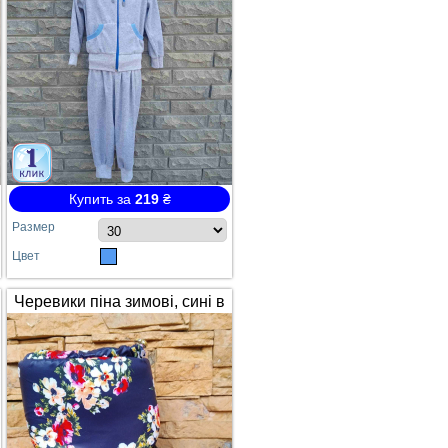
Купить за
219
₴
Размер
Цвет
Черевики піна зимові, сині в
квітах