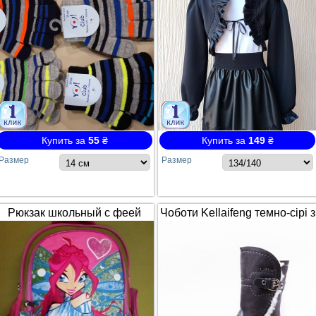
Купить за
55
₴
Купить за
149
₴
Размер
Размер
Рюкзак школьный с феей
Чоботи Kellaifeng темно-сірі з
Winx / Винкс
білим хутром і ремінцем