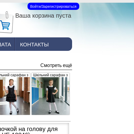
Войти/Зарегистрироваться
Вход на сайт
Ваша корзина пуста
ЛАТА
КОНТАКТЫ
Смотреть ещё
льний сарафан з
Шкільний сарафан з
юшами, чорний
брошкою, чорний
очкой на голову для