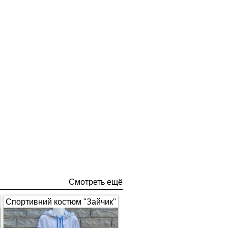
Смотреть ещё
Спортивний костюм "Зайчик"
з вушками, сірий з синім 1672
(арт.326)