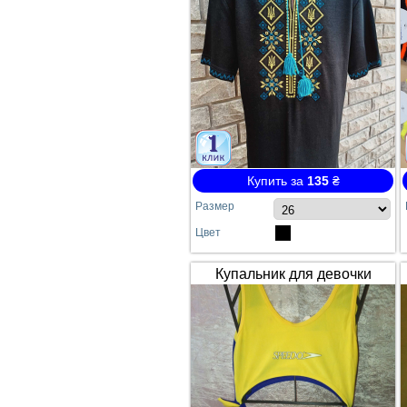
Купить за
135
₴
Размер
Цвет
Купальник для девочки
SPEEDO жёлто-синий
сдельный №64