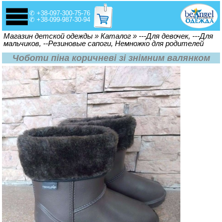
✆ +38-097-300-75-76
✆ +38-099-987-30-94
Вы здесь
Магазин детской одежды
»
Каталог
»
---Для девочек, ---Для
мальчиков, --Резиновые сапоги, Немножко для родителей
Чоботи піна коричневі зі знімним валянком