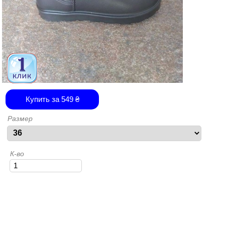
Купить за
549
₴
Размер
К-во