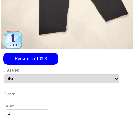
Купить за
109
₴
Размер
Цвет
К-во