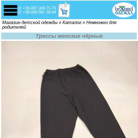
✆ +38-097-300-75-76
✆ +38-099-987-30-94
Вы здесь
Магазин детской одежды
»
Каталог
»
Немножко для
родителей
Трессы женские чёрные