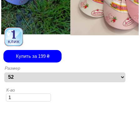
Купить за
199
₴
Размер
К-во