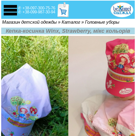
✆ +38-097-300-75-76
✆ +38-099-987-30-94
Вы здесь
Магазин детской одежды
»
Каталог
»
Головные уборы
Кепка-косинка Winx, Strawberry, мікс кольорів